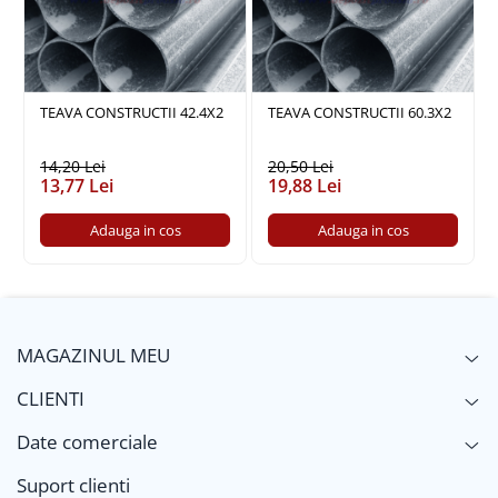
Policarbonat
Trepte și grătare zincate
TEAVA CONSTRUCTII 42.4X2
TEAVA CONSTRUCTII 60.3X2
14,20 Lei
20,50 Lei
13,77 Lei
19,88 Lei
Adauga in cos
Adauga in cos
MAGAZINUL MEU
CLIENTI
Date comerciale
Suport clienti