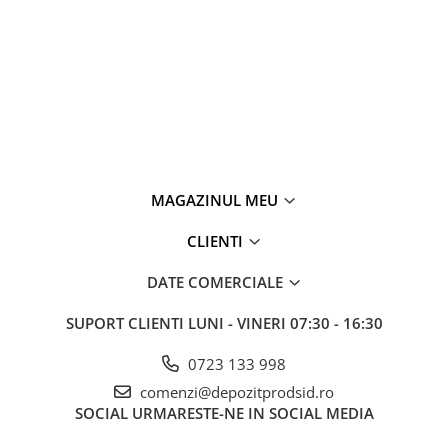
Vată bazaltică
Vată minerală
Oțel beton
Oțel beton fasonat
Oțel beton neted
Oțel beton striat
Panouri termoizolante
MAGAZINUL MEU
Panouri și plase de gard
Panou bordurat vopsit
CLIENTI
Panou bordurat zincat
DATE COMERCIALE
Plasă de gard sudată zincată
Plasă de gard împletită zincată
SUPORT CLIENTI
LUNI - VINERI 07:30 - 16:30
Plasă gard
0723 133 998
Plasă împletită
Plasă de armare
comenzi@depozitprodsid.ro
SOCIAL
URMARESTE-NE IN SOCIAL MEDIA
Plasă din fibră de sticlă
Plasă sudată