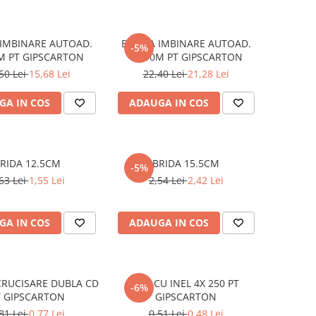
IMBINARE AUTOAD.
BANDA IMBINARE AUTOAD.
-5%
M PT GIPSCARTON
48/90M PT GIPSCARTON
50 Lei
15,68 Lei
22,40 Lei
21,28 Lei
GA IN COS
ADAUGA IN COS
BRIDA 12.5CM
BRIDA 15.5CM
-5%
63 Lei
1,55 Lei
2,54 Lei
2,42 Lei
GA IN COS
ADAUGA IN COS
CRUCISARE DUBLA CD
TIJA CU INEL 4X 250 PT
-6%
T GIPSCARTON
GIPSCARTON
81 Lei
0,77 Lei
0,51 Lei
0,48 Lei