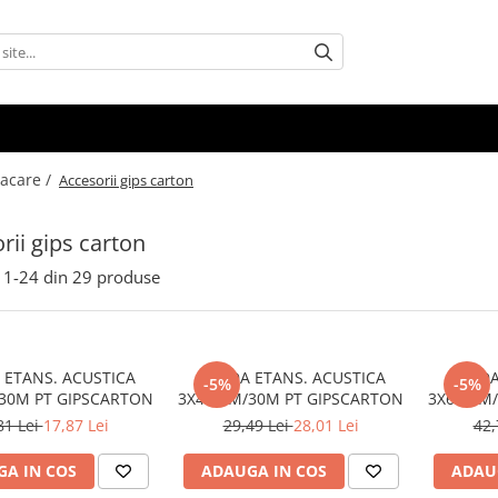
acare /
Accesorii gips carton
rii gips carton
1-
24
din
29
produse
 ETANS. ACUSTICA
BANDA ETANS. ACUSTICA
BANDA
-5%
-5%
30M PT GIPSCARTON
3X45MM/30M PT GIPSCARTON
3X65MM/
81 Lei
17,87 Lei
29,49 Lei
28,01 Lei
42,
A IN COS
ADAUGA IN COS
ADAU