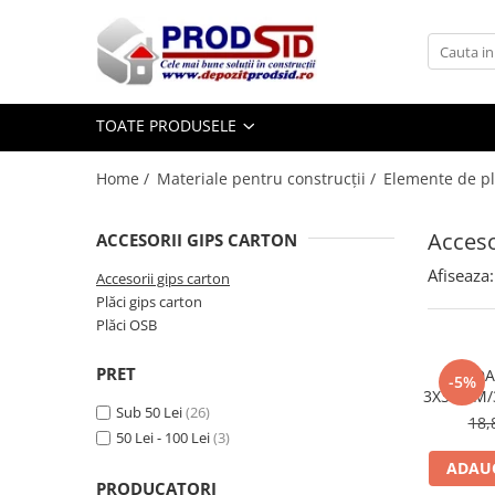
Toate Produsele
Materiale pentru construcții
TOATE PRODUSELE
Ciment și adezivi
Home /
Materiale pentru construcții /
Elemente de pl
Adezivi
Chituri
Acceso
ACCESORII GIPS CARTON
Ciment, Mortar, Tinci, Nisip, Var
Glet, Ipsos
Afiseaza:
Accesorii gips carton
Tencuieli
Plăci gips carton
Plăci OSB
Cuie și sârmă
Cuie construcții
PRET
BANDA
-5%
Sârmă ghimpată
3X30MM/
Sub 50 Lei
(26)
Sârmă laminată (tip NATO)
18,
50 Lei - 100 Lei
(3)
Sârmă neagră
ADAUG
Sârmă zincată
PRODUCATORI