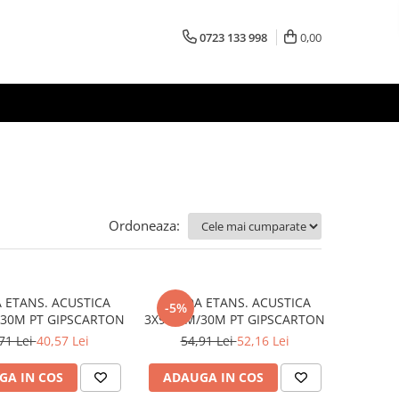
0723 133 998
0,00
Ordoneaza:
 ETANS. ACUSTICA
BANDA ETANS. ACUSTICA
-5%
30M PT GIPSCARTON
3X90MM/30M PT GIPSCARTON
71 Lei
40,57 Lei
54,91 Lei
52,16 Lei
GA IN COS
ADAUGA IN COS