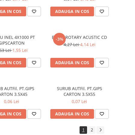
GA IN COS
ADAUGA IN COS
CU INEL 4X1000 PT
BRIDA ROTARY ACUSTIC CD
-3%
GIPSCARTON
4,27 Lei
4,14 Lei
63 Lei
1,55 Lei
GA IN COS
ADAUGA IN COS
 AUTFil. PT.GIPS
SURUB AUTFil. PT.GIPS
ARTON 3.5X45
CARTON 3.5X55
0,06 Lei
0,07 Lei
GA IN COS
ADAUGA IN COS
1
2