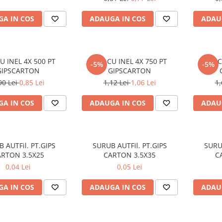
A IN COS
ADAUGA IN COS
ADAU
CU INEL 4X 500 PT
TIJA CU INEL 4X 750 PT
TIJA 
-5%
-5%
GIPSCARTON
GIPSCARTON
90 Lei
0,85 Lei
1,12 Lei
1,06 Lei
1,
A IN COS
ADAUGA IN COS
ADAU
 AUTFil. PT.GIPS
SURUB AUTFil. PT.GIPS
SURUB
ARTON 3.5X25
CARTON 3.5X35
C
0,04 Lei
0,05 Lei
A IN COS
ADAUGA IN COS
ADAU