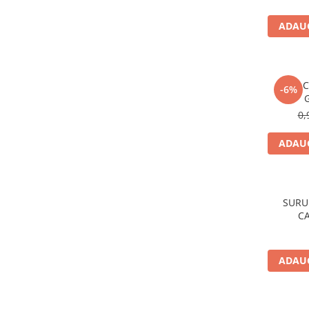
Polistiren extrudat
ADAUG
Vată bazaltică
Vată minerală
Oțel beton
TIJA 
-6%
Oțel beton fasonat
Oțel beton neted
0,
Oțel beton striat
ADAUG
Panouri termoizolante
Panouri și plase de gard
Panou bordurat vopsit
SURUB
Panou bordurat zincat
C
Plasă de gard sudată zincată
Plasă de gard împletită zincată
Plasă gard
ADAUG
Plasă împletită
Plasă de armare