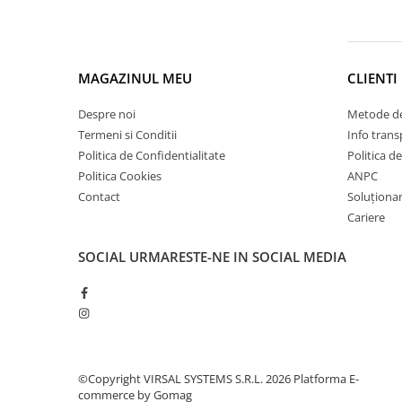
Plasă din fibră de sticlă
Plasă sudată
Policarbonat
MAGAZINUL MEU
CLIENTI
Trepte și grătare zincate
Tablă
Despre noi
Metode de
Tablă aluminiu
Termeni si Conditii
Info trans
Politica de Confidentialitate
Politica d
Tablă aluminiu lisa
Politica Cookies
ANPC
Tablă aluminiu striată
Contact
Soluționare
Tablă neagră
Cariere
Tablă oțel
SOCIAL
URMARESTE-NE IN SOCIAL MEDIA
Tablă de uzură
Tablă groasă laminată la cald (LTG)
Tablă laminată la cald (LBC)
Tablă laminată la rece (LBR)
Tablă striată
©Copyright VIRSAL SYSTEMS S.R.L. 2026
Platforma E-
Tablă zincată
commerce by Gomag