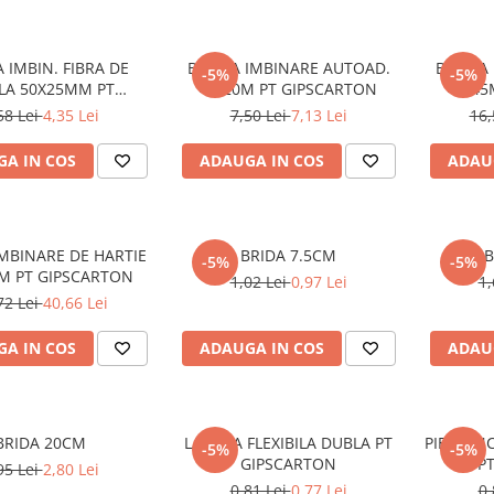
 IMBIN. FIBRA DE
BANDA IMBINARE AUTOAD.
BANDA 
-5%
-5%
CLA 50X25MM PT
48/20M PT GIPSCARTON
48/45
GIPSCARTON
58 Lei
4,35 Lei
7,50 Lei
7,13 Lei
16,
A IN COS
ADAUGA IN COS
ADAU
MBINARE DE HARTIE
BRIDA 7.5CM
-5%
-5%
0M PT GIPSCARTON
1,02 Lei
0,97 Lei
1,
72 Lei
40,66 Lei
A IN COS
ADAUGA IN COS
ADAU
BRIDA 20CM
LAMELA FLEXIBILA DUBLA PT
PIESA IN
-5%
-5%
GIPSCARTON
P
95 Lei
2,80 Lei
0,81 Lei
0,77 Lei
0,