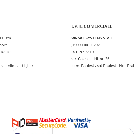
DATE COMERCIALE
 Plata
VIRSAL SYSTEMS S.R.L.
port
J1999000630292
e Retur
RO12093810
str. Calea Unirii, nr. 36
a online a litigiilor
com. Paulesti, sat Paulestii Noi, Pr