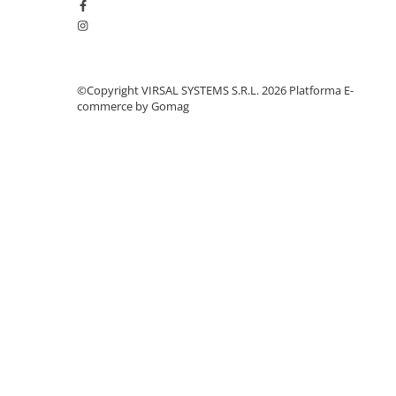
Polistiren extrudat
Vată bazaltică
Vată minerală
Oțel beton
©Copyright VIRSAL SYSTEMS S.R.L. 2026
Platforma E-
commerce by Gomag
Oțel beton fasonat
Oțel beton neted
Oțel beton striat
Panouri termoizolante
Panouri și plase de gard
Panou bordurat vopsit
Panou bordurat zincat
Plasă de gard sudată zincată
Plasă de gard împletită zincată
Plasă gard
Plasă împletită
Plasă de armare