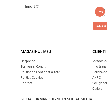
Elemente de placare
Import
(6)
Accesorii gips carton
-7%
Plăci gips carton
12,
Plăci OSB
ADAUG
Elemente de zidărie
BCA
Blocuri ceramice cu găuri
Bolțari din beton
MAGAZINUL MEU
CLIENTI
Cărămidă plină
Materiale pentru hidroizolații
Despre noi
Metode de
Termeni si Conditii
Info trans
Amorsă, mastic
Politica de Confidentialitate
Politica d
Diverse (hidroizolații)
Politica Cookies
ANPC
Membrană hidroizolație
Contact
Soluționare
Materiale pentru termoizolații
Cariere
Colțare și plasă de armare
SOCIAL
URMARESTE-NE IN SOCIAL MEDIA
Plasă de armare pentru fațade
Polistiren expandat