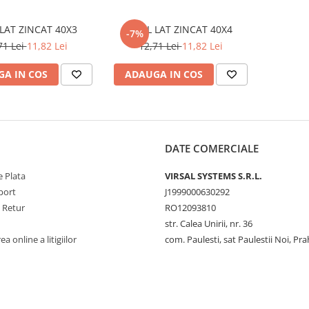
OTEL LAT ZINCAT 40X3
OTEL LAT ZINCAT 40X4
-7%
71 Lei
11,82 Lei
12,71 Lei
11,82 Lei
A IN COS
ADAUGA IN COS
DATE COMERCIALE
 Plata
VIRSAL SYSTEMS S.R.L.
port
J1999000630292
e Retur
RO12093810
str. Calea Unirii, nr. 36
a online a litigiilor
com. Paulesti, sat Paulestii Noi, Pr