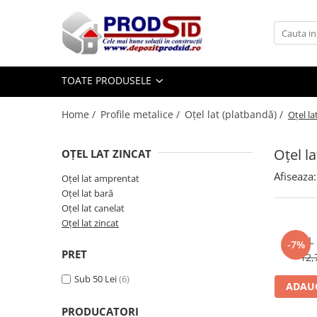
Toate Produsele
Materiale pentru construcții
TOATE PRODUSELE
Ciment și adezivi
Home /
Profile metalice /
Oțel lat (platbandă) /
Oțel la
Adezivi
Chituri
Oțel la
OȚEL LAT ZINCAT
Ciment, Mortar, Tinci, Nisip, Var
Glet, Ipsos
Afiseaza:
Oțel lat amprentat
Tencuieli
Oțel lat bară
Oțel lat canelat
Cuie și sârmă
Oțel lat zincat
Cuie construcții
OTEL 
-7%
Sârmă ghimpată
PRET
12,
Sârmă laminată (tip NATO)
Sub 50 Lei
(6)
Sârmă neagră
ADAUG
Sârmă zincată
PRODUCATORI