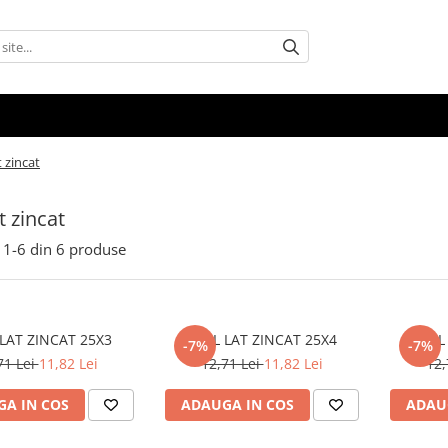
t zincat
t zincat
1-
6
din
6
produse
LAT ZINCAT 25X3
OTEL LAT ZINCAT 25X4
-7%
-7%
71 Lei
11,82 Lei
12,71 Lei
11,82 Lei
12,
A IN COS
ADAUGA IN COS
ADAU