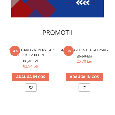
PROMOTII
PANOU GARD ZN PLAST 4.2
ADEZIV G+F INT. TS-FI 25KG
-4%
-3%
2500X 1200 GRI
26,50 Lei
86,40 Lei
25,70 Lei
82,94 Lei
ADAUGA IN COS
ADAUGA IN COS