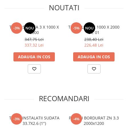
NOUTATI
TABLA STRIATA 3 X 1000 X
TABLA LBR 2 X 1000 X 2000
-3%
NOU
-5%
NOU
2000
DC 01
347,75 Lei
238,40 Lei
337,32 Lei
226,48 Lei
ADAUGA IN COS
ADAUGA IN COS
RECOMANDARI
TEAVA INSTALATII SUDATA
PANOU BORDURAT ZN 3.3
-3%
-4%
33.7X2.6 (1")
2000x1200