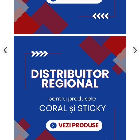
Policarbonat
Trepte și grătare zincate