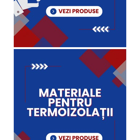
Vată bazaltică
Vată minerală
Oțel beton
Oțel beton fasonat
Oțel beton neted
Oțel beton striat
Panouri termoizolante
Panouri și plase de gard
Panou bordurat vopsit
Panou bordurat zincat
Plasă de gard sudată zincată
Plasă de gard împletită zincată
Plasă gard
Plasă împletită
Plasă de armare
Plasă din fibră de sticlă
Plasă sudată