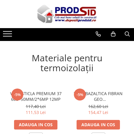
Toate Produsele
Materiale pentru construcții
Ciment și adezivi
Adezivi
Materiale pentru
Chituri
termoizolații
Ciment, Mortar, Tinci, Nisip, Var
Glet, Ipsos
Tencuieli
Cuie și sârmă
VATA STICLA PREMIUM 37
VATA BAZALTICA FIBRAN
-5%
-5%
Cuie construcții
600*50MM/2*6MP 12MP
GEO
50MM/1200X600/7.2MP
Sârmă ghimpată
117,40 Lei
162,60 Lei
111,53 Lei
154,47 Lei
Sârmă laminată (tip NATO)
Sârmă neagră
ADAUGA IN COS
ADAUGA IN COS
Sârmă zincată