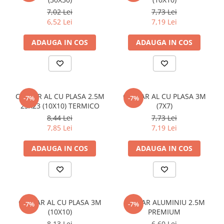
Țeavă instalații sudată
7,02 Lei
7,73 Lei
6,52 Lei
7,19 Lei
Țeavă instalații zincată
Profile metalice
ADAUGA IN COS
ADAUGA IN COS
Oțel lat (platbandă)
Oțel lat amprentat
Oțel lat bară
Oțel lat canelat
COLTAR AL CU PLASA 2.5M
COLTAR AL CU PLASA 3M
-7%
-7%
Oțel lat zincat
23X23 (10X10) TERMICO
(7X7)
Oțel pătrat
8,44 Lei
7,73 Lei
7,85 Lei
7,19 Lei
Oțel hexagon
Oțel pătrat amprentat, răsucit
ADAUGA IN COS
ADAUGA IN COS
Oțel rotund
Oțel rotund amprentat
Profil C
Profil C zincat
COLTAR AL CU PLASA 3M
COLTAR ALUMINIU 2.5M
-7%
-7%
(10X10)
PREMIUM
Profil tip H
8,13 Lei
6,60 Lei