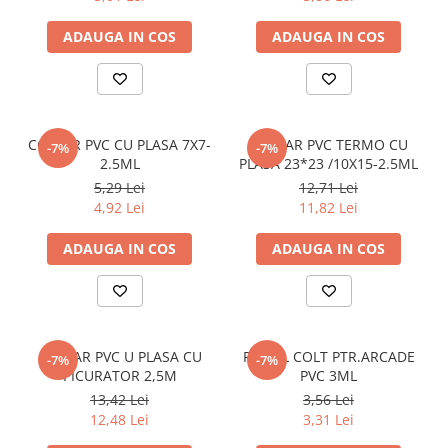
Elemente fier forjat
Balamale
ADAUGA IN COS
ADAUGA IN COS
Zăvoare și lacăte
Capace și capete de stâlp
Elemente decorative, frunze și flori
COLTAR PVC CU PLASA 7X7-
COLTAR PVC TERMO CU
-7%
-7%
Profile pentru mână curentă
2.5ML
PLASA 23*23 /10X15-2.5ML
Mână curentă (țeavă)
5,29 Lei
12,71 Lei
4,92 Lei
11,82 Lei
Mână curentă plină
Terminații mână curentă
ADAUGA IN COS
ADAUGA IN COS
Stâlpi pentru rețele
Stâlpi din beton
Stâlpi electricitate centrifugați
Stâlpi electricitate vibrati
COLTAR PVC U PLASA CU
PROFIL COLT PTR.ARCADE
-7%
-7%
Consumabile
PICURATOR 2,5M
PVC 3ML
Benzi
13,42 Lei
3,56 Lei
12,48 Lei
3,31 Lei
Bandă de mascare