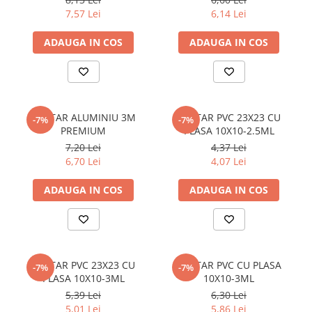
HEA
7,57 Lei
6,14 Lei
HEB
ADAUGA IN COS
ADAUGA IN COS
Profil tip I
INP
IPE
Profil tip L
COLTAR ALUMINIU 3M
COLTAR PVC 23X23 CU
-7%
-7%
Cornier laminat
PREMIUM
PLASA 10X10-2.5ML
Cornier laminat zincat
7,20 Lei
4,37 Lei
Profil tip T
6,70 Lei
4,07 Lei
Profil T laminat
ADAUGA IN COS
ADAUGA IN COS
Profil T laminat zincat
Profil tip U
Profil tip U ambutisat
UNP
COLTAR PVC 23X23 CU
COLTAR PVC CU PLASA
-7%
-7%
Profil Z
PLASA 10X10-3ML
10X10-3ML
5,39 Lei
6,30 Lei
Profil Z zincat
5,01 Lei
5,86 Lei