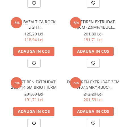
Elemente de placare
Accesorii gips carton
Plăci gips carton
VATA BAZALTICA ROCK
POLISTIREN EXTRUDAT
-5%
-5%
Plăci OSB
LIGHT
10CM (2.9MP/4BUC)
100MM(1200X600)-2.88MP
BRIOTHERM
Elemente de zidărie
125,20 Lei
201,80 Lei
118,94 Lei
191,71 Lei
BCA
Blocuri ceramice cu găuri
ADAUGA IN COS
ADAUGA IN COS
Bolțari din beton
Cărămidă plină
Materiale pentru hidroizolații
Amorsă, mastic
POLISTIREN EXTRUDAT
POLISTIREN EXTRUDAT 3CM
-5%
-5%
2CM/14.5M BRIOTHERM
(10.15MP/14BUC)
Diverse (hidroizolații)
BRIOTHERM
201,80 Lei
212,20 Lei
Membrană hidroizolație
191,71 Lei
201,59 Lei
Materiale pentru termoizolații
Colțare și plasă de armare
ADAUGA IN COS
ADAUGA IN COS
Plasă de armare pentru fațade
Polistiren expandat