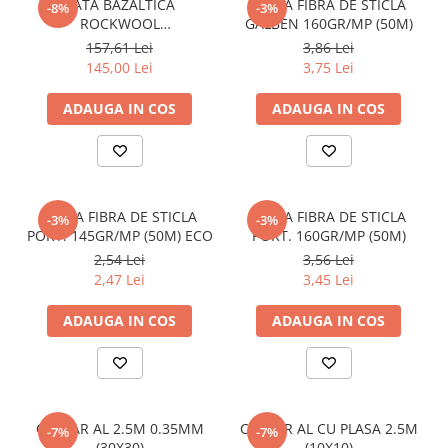
Tablă prelucrată
VATA BAZALTICA
PLASA FIBRA DE STICLA
-8%
-3%
ROCKWOOL
GALBEN 160GR/MP (50M)
Tablă cutată zincată
50MM(1200X600)-8.64MP
157,61 Lei
3,86 Lei
Tablă expandată neagră
145,00 Lei
3,75 Lei
Tablă expandată zincată
ADAUGA IN COS
ADAUGA IN COS
Tablă perforată
Țeavă
Țeavă din oțel pentru construcții
Stâlpi pentru gard
PLASA FIBRA DE STICLA
PLASA FIBRA DE STICLA
-3%
-3%
Țeavă amprentată
PORT. 145GR/MP (50M) ECO
PORT. 160GR/MP (50M)
Țeavă pătrată și rectangulară
2,54 Lei
3,56 Lei
Țeavă pătrată și rectangulară
2,47 Lei
3,45 Lei
zincată
Țeavă rotundă pentru construcții
ADAUGA IN COS
ADAUGA IN COS
Țeavă rotundă pentru construții
zincată
Țeavă din oțel pentru instalații
Țeavă instalații fără sudură (țeavă
COLTAR AL 2.5M 0.35MM
COLTAR AL CU PLASA 2.5M
-7%
-7%
trasă)
(30X30)
(10X10)