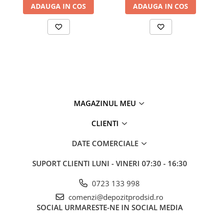
Bandă de reparații
ADAUGA IN COS
ADAUGA IN COS
Bandă de semnalizare
Consumabile pentru tăiere,
polizare
Alte consumabile pentru tăiere
Discuri
Consumabile sudură
Electrozi
MAGAZINUL MEU
Sârmă de sudură
Vopsea, grund, email, lac și
CLIENTI
tencuială decorativă
Adezivi și chituri
DATE COMERCIALE
Diluant
SUPORT CLIENTI
LUNI - VINERI 07:30 - 16:30
Diverse
0723 133 998
Grund, Amorsă
comenzi@depozitprodsid.ro
Lacuri
SOCIAL
URMARESTE-NE IN SOCIAL MEDIA
Pigmenti