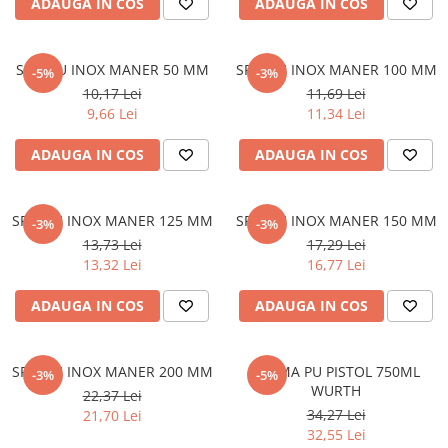
ADAUGA IN COS
ADAUGA IN COS
Policarbonat
Trepte și grătare zincate
SPACLU INOX MANER 50 MM
SPACLU INOX MANER 100 MM
-5%
-3%
10,17 Lei
11,69 Lei
9,66 Lei
11,34 Lei
ADAUGA IN COS
ADAUGA IN COS
SPACLU INOX MANER 125 MM
SPACLU INOX MANER 150 MM
-3%
-3%
13,73 Lei
17,29 Lei
13,32 Lei
16,77 Lei
ADAUGA IN COS
ADAUGA IN COS
SPACLU INOX MANER 200 MM
SPUMA PU PISTOL 750ML
-3%
-5%
WURTH
22,37 Lei
34,27 Lei
21,70 Lei
32,55 Lei