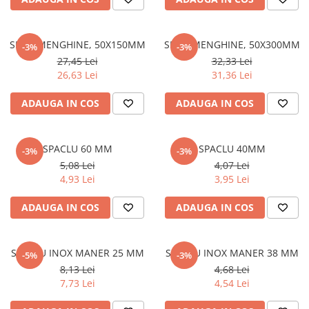
Vată bazaltică
Vată minerală
Oțel beton
SET 2 MENGHINE, 50X150MM
SET 2 MENGHINE, 50X300MM
-3%
-3%
27,45 Lei
32,33 Lei
Oțel beton fasonat
26,63 Lei
31,36 Lei
Oțel beton neted
Oțel beton striat
ADAUGA IN COS
ADAUGA IN COS
Panouri termoizolante
Panouri și plase de gard
SPACLU 60 MM
SPACLU 40MM
-3%
-3%
Panou bordurat vopsit
5,08 Lei
4,07 Lei
4,93 Lei
3,95 Lei
Panou bordurat zincat
Plasă de gard sudată zincată
ADAUGA IN COS
ADAUGA IN COS
Plasă de gard împletită zincată
Plasă gard
Plasă împletită
SPACLU INOX MANER 25 MM
SPACLU INOX MANER 38 MM
-5%
-3%
8,13 Lei
4,68 Lei
Plasă de armare
7,73 Lei
4,54 Lei
Plasă din fibră de sticlă
Plasă sudată