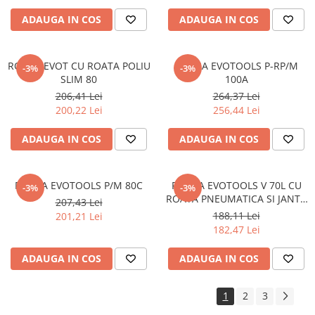
ADAUGA IN COS
ADAUGA IN COS
ROABA EVOT CU ROATA POLIU
ROABA EVOTOOLS P-RP/M
-3%
-3%
SLIM 80
100A
206,41 Lei
264,37 Lei
200,22 Lei
256,44 Lei
ADAUGA IN COS
ADAUGA IN COS
ROABA EVOTOOLS P/M 80C
ROABA EVOTOOLS V 70L CU
-3%
-3%
ROATA PNEUMATICA SI JANTA
207,43 Lei
MET
188,11 Lei
201,21 Lei
182,47 Lei
ADAUGA IN COS
ADAUGA IN COS
1
2
3