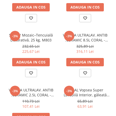
HEA
ADAUGA IN COS
ADAUGA IN COS
HEB
Profil tip I
INP
IPE
STICKY Mozaic–Tencuială
VOPSEA ULTRALAV. ANTIB
-3%
-3%
Profil tip L
Decorativă, 25 kg, M803
.CERAMIC 8.5L CORAL -
Coral
232,65 Lei
325,89 Lei
Cornier laminat
225,67 Lei
316,11 Lei
Cornier laminat zincat
Profil tip T
ADAUGA IN COS
ADAUGA IN COS
Profil T laminat
Profil T laminat zincat
Profil tip U
Profil tip U ambutisat
VOPSEA ULTRALAV. ANTIB
CORAL Vopsea Super
-3%
-3%
.CERAMIC 2.5L CORAL -
Lavabilă Interior, găleată
UNP
Coral
2,5 ltr.
110,73 Lei
65,89 Lei
Profil Z
107,41 Lei
63,91 Lei
Profil Z zincat