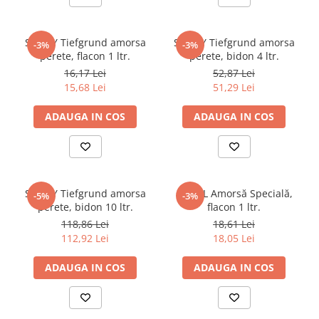
STICKY Tiefgrund amorsa
STICKY Tiefgrund amorsa
-3%
-3%
perete, flacon 1 ltr.
perete, bidon 4 ltr.
16,17 Lei
52,87 Lei
15,68 Lei
51,29 Lei
ADAUGA IN COS
ADAUGA IN COS
STICKY Tiefgrund amorsa
CORAL Amorsă Specială,
-5%
-3%
perete, bidon 10 ltr.
flacon 1 ltr.
118,86 Lei
18,61 Lei
112,92 Lei
18,05 Lei
ADAUGA IN COS
ADAUGA IN COS