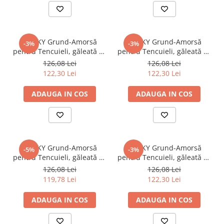
STICKY Grund-Amorsă
STICKY Grund-Amorsă
-3%
-3%
pentru Tencuieli, găleată 15
pentru Tencuieli, găleată 15
kg, sahara
kg, teracota
126,08 Lei
126,08 Lei
122,30 Lei
122,30 Lei
ADAUGA IN COS
ADAUGA IN COS
STICKY Grund-Amorsă
STICKY Grund-Amorsă
-5%
-3%
pentru Tencuieli, găleată 15
pentru Tencuieli, găleată 15
kg, terra
kg, tropical
126,08 Lei
126,08 Lei
119,78 Lei
122,30 Lei
ADAUGA IN COS
ADAUGA IN COS