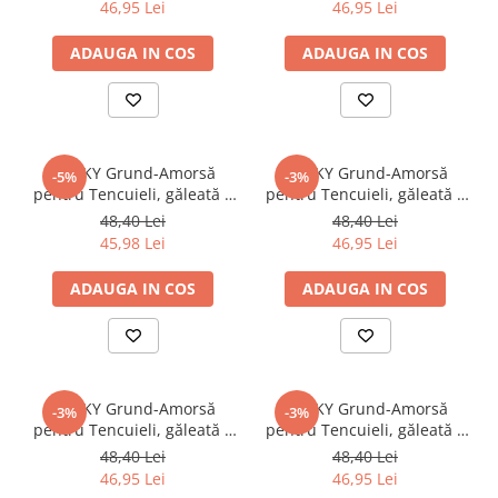
46,95 Lei
46,95 Lei
ADAUGA IN COS
ADAUGA IN COS
STICKY Grund-Amorsă
STICKY Grund-Amorsă
-5%
-3%
pentru Tencuieli, găleată 5
pentru Tencuieli, găleată 5
kg, marone
kg, sahara
48,40 Lei
48,40 Lei
45,98 Lei
46,95 Lei
ADAUGA IN COS
ADAUGA IN COS
STICKY Grund-Amorsă
STICKY Grund-Amorsă
-3%
-3%
pentru Tencuieli, găleată 5
pentru Tencuieli, găleată 5
kg, teracota
kg, terra
48,40 Lei
48,40 Lei
46,95 Lei
46,95 Lei