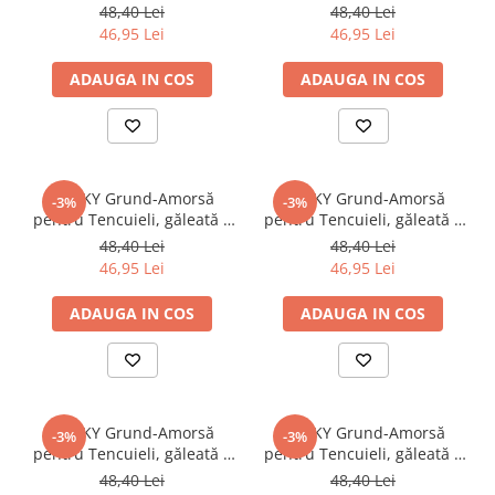
kg, cognac
kg, gri antracit
48,40 Lei
48,40 Lei
46,95 Lei
46,95 Lei
ADAUGA IN COS
ADAUGA IN COS
STICKY Grund-Amorsă
STICKY Grund-Amorsă
-3%
-3%
pentru Tencuieli, găleată 5
pentru Tencuieli, găleată 5
kg, gri luminos
kg, havana
48,40 Lei
48,40 Lei
46,95 Lei
46,95 Lei
ADAUGA IN COS
ADAUGA IN COS
STICKY Grund-Amorsă
STICKY Grund-Amorsă
-3%
-3%
pentru Tencuieli, găleată 5
pentru Tencuieli, găleată 5
kg, mandarin
kg, maroc
48,40 Lei
48,40 Lei