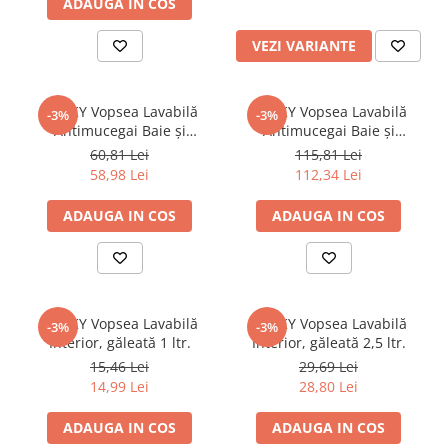
ADAUGA IN COS
Elemente fier forjat
Balamale
VEZI VARIANTE
Zăvoare și lacăte
Capace și capete de stâlp
STICKY Vopsea Lavabilă
STICKY Vopsea Lavabilă
-3%
-3%
Elemente decorative, frunze și flori
Antimucegai Baie şi
Antimucegai Baie şi
Bucătărie, găleată 4 ltr.
Bucătărie, găleată 8,5 ltr.
Profile pentru mână curentă
60,81 Lei
115,81 Lei
58,98 Lei
112,34 Lei
Mână curentă (țeavă)
Mână curentă plină
ADAUGA IN COS
ADAUGA IN COS
Terminații mână curentă
Stâlpi pentru rețele
Stâlpi din beton
Stâlpi electricitate centrifugați
STICKY Vopsea Lavabilă
STICKY Vopsea Lavabilă
-3%
-3%
Interior, găleată 1 ltr.
Interior, găleată 2,5 ltr.
Stâlpi electricitate vibrati
15,46 Lei
29,69 Lei
Consumabile
14,99 Lei
28,80 Lei
Benzi
Bandă de mascare
ADAUGA IN COS
ADAUGA IN COS