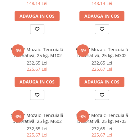
148,14 Lei
148,14 Lei
Țeavă instalații sudată
Țeavă instalații zincată
ADAUGA IN COS
ADAUGA IN COS
Profile metalice
Oțel lat (platbandă)
Oțel lat amprentat
Oțel lat bară
STICKY Mozaic–Tencuială
STICKY Mozaic–Tencuială
-3%
-3%
Decorativă, 25 kg, M102
Decorativă, 25 kg, M302
Oțel lat canelat
232,65 Lei
232,65 Lei
Oțel lat zincat
225,67 Lei
225,67 Lei
Oțel pătrat
ADAUGA IN COS
ADAUGA IN COS
Oțel hexagon
Oțel pătrat amprentat, răsucit
Oțel rotund
Oțel rotund amprentat
STICKY Mozaic–Tencuială
STICKY Mozaic–Tencuială
Profil C
-3%
-3%
Decorativă, 25 kg, M602
Decorativă, 25 kg, M703
Profil C zincat
232,65 Lei
232,65 Lei
Profil tip H
225,67 Lei
225,67 Lei