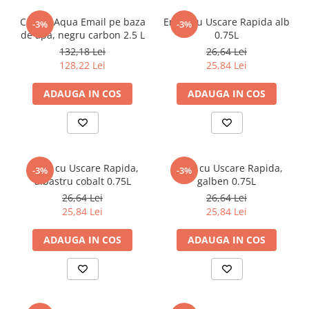
CORAL Aqua Email pe baza
Email cu Uscare Rapida alb
-3%
-3%
de apa, negru carbon 2.5 L
0.75L
132,18 Lei
26,64 Lei
128,22 Lei
25,84 Lei
ADAUGA IN COS
ADAUGA IN COS
Email cu Uscare Rapida,
Email cu Uscare Rapida,
-3%
-3%
albastru cobalt 0.75L
galben 0.75L
26,64 Lei
26,64 Lei
25,84 Lei
25,84 Lei
ADAUGA IN COS
ADAUGA IN COS