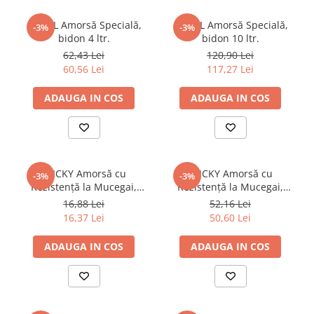
CORAL Amorsă Specială,
CORAL Amorsă Specială,
-3%
-3%
bidon 4 ltr.
bidon 10 ltr.
62,43 Lei
120,90 Lei
60,56 Lei
117,27 Lei
ADAUGA IN COS
ADAUGA IN COS
STICKY Amorsă cu
STICKY Amorsă cu
-3%
-3%
Rezistenţă la Mucegai,
Rezistenţă la Mucegai,
flacon 1 ltr.
bidon 4 ltr.
16,88 Lei
52,16 Lei
16,37 Lei
50,60 Lei
ADAUGA IN COS
ADAUGA IN COS