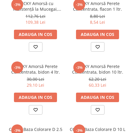
STICKY Amorsă cu
STICKY Amorsă Perete
-3%
-3%
Rezistenţă la Mucegai,
Concentrata, flacon 1 ltr.
bidon 10 ltr.
112,76 Lei
8,80 Lei
109,38 Lei
8,54 Lei
ADAUGA IN COS
ADAUGA IN COS
STICKY Amorsă Perete
STICKY Amorsă Perete
-3%
-3%
Concentrata, bidon 4 ltr.
Concentrata, bidon 10 ltr.
30,00 Lei
62,20 Lei
29,10 Lei
60,33 Lei
ADAUGA IN COS
ADAUGA IN COS
CORAL Baza Colorare D 2.5
CORAL Baza Colorare D 10 L
-3%
-3%