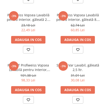
Produse curățare
Vopsea lemn, metal și suprafețe
Profiweiss Vopsea Lavabilă
Profiweiss Vopsea Lavabilă
-3%
-3%
speciale
pentru Interior, găleată 2.5
pentru Interior, găleată 8.5
ltr.
ltr.
23,18 Lei
62,74 Lei
Vopsea, email, tencuiala
22,49 Lei
60,85 Lei
decorativa
Casă și grădină
ADAUGA IN COS
ADAUGA IN COS
Accesorii grădină
Accesorii pentru uși, porți și
garduri
Diverse (casă și grădină)
PACHET Profiweiss Vopsea
STICKY Var Lavabil, găleată
-3%
-3%
Lavabilă pentru Interior,
2,5 ltr.
Depozitare
găleată 15 ltr.
101,38 Lei
31,01 Lei
Feronerie
98,33 Lei
30,08 Lei
Grădină
ADAUGA IN COS
ADAUGA IN COS
Unelte
Roabe
Unelte de mână