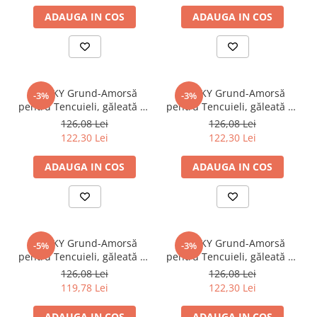
ADAUGA IN COS
ADAUGA IN COS
STICKY Grund-Amorsă
STICKY Grund-Amorsă
-3%
-3%
pentru Tencuieli, găleată 15
pentru Tencuieli, găleată 15
kg, alb
kg, capucino
126,08 Lei
126,08 Lei
122,30 Lei
122,30 Lei
ADAUGA IN COS
ADAUGA IN COS
STICKY Grund-Amorsă
STICKY Grund-Amorsă
-5%
-3%
pentru Tencuieli, găleată 15
pentru Tencuieli, găleată 15
kg, cognac
kg, gri antracit
126,08 Lei
126,08 Lei
119,78 Lei
122,30 Lei
ADAUGA IN COS
ADAUGA IN COS