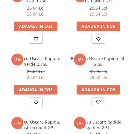
rosu 0.75L
rosu oxid 0.75L
26,64 Lei
26,64 Lei
25,84 Lei
25,84 Lei
ADAUGA IN COS
ADAUGA IN COS
Email cu Uscare Rapida,
Email cu Uscare Rapida alb
-3%
-3%
verde 0.75L
2.5L
26,64 Lei
81,95 Lei
25,84 Lei
79,50 Lei
ADAUGA IN COS
ADAUGA IN COS
Email cu Uscare Rapida,
Email cu Uscare Rapida,
-3%
-3%
albastru cobalt 2.5L
galben 2.5L