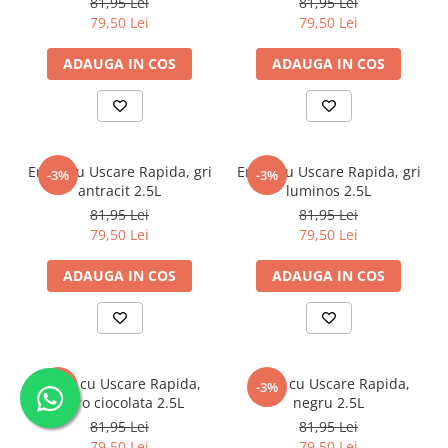
81,95 Lei
81,95 Lei
79,50 Lei
79,50 Lei
ADAUGA IN COS
ADAUGA IN COS
Email cu Uscare Rapida, gri
Email cu Uscare Rapida, gri
-3%
-3%
antracit 2.5L
luminos 2.5L
81,95 Lei
81,95 Lei
79,50 Lei
79,50 Lei
ADAUGA IN COS
ADAUGA IN COS
Email cu Uscare Rapida,
Email cu Uscare Rapida,
-3%
-3%
maro ciocolata 2.5L
negru 2.5L
81,95 Lei
81,95 Lei
79,50 Lei
79,50 Lei