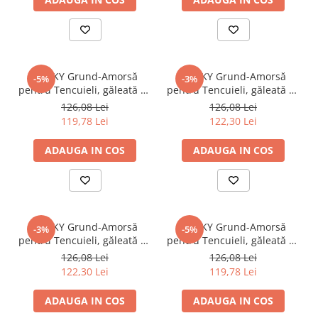
STICKY Grund-Amorsă
STICKY Grund-Amorsă
-5%
-3%
pentru Tencuieli, găleată 15
pentru Tencuieli, găleată 15
kg, havana
kg, mandarin
126,08 Lei
126,08 Lei
119,78 Lei
122,30 Lei
ADAUGA IN COS
ADAUGA IN COS
STICKY Grund-Amorsă
STICKY Grund-Amorsă
-3%
-5%
pentru Tencuieli, găleată 15
pentru Tencuieli, găleată 15
kg, maroc
kg, marone
126,08 Lei
126,08 Lei
122,30 Lei
119,78 Lei
ADAUGA IN COS
ADAUGA IN COS