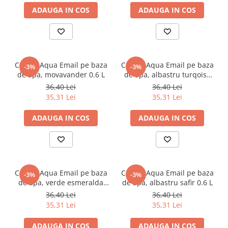
ADAUGA IN COS
ADAUGA IN COS
CORAL Aqua Email pe baza
CORAL Aqua Email pe baza
-3%
-3%
de apa, movavander 0.6 L
de apa, albastru turqoise
0.6 L
36,40 Lei
36,40 Lei
35,31 Lei
35,31 Lei
ADAUGA IN COS
ADAUGA IN COS
CORAL Aqua Email pe baza
CORAL Aqua Email pe baza
-3%
-3%
de apa, verde esmeralda
de apa, albastru safir 0.6 L
0.6 L
36,40 Lei
36,40 Lei
35,31 Lei
35,31 Lei
ADAUGA IN COS
ADAUGA IN COS