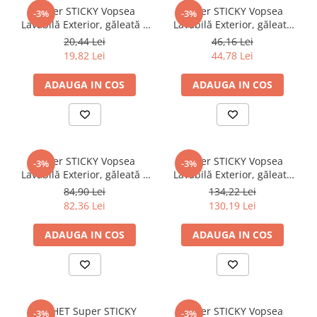
Super STICKY Vopsea
Super STICKY Vopsea
-3%
-3%
Lavabilă Exterior, găleată 1
Lavabilă Exterior, găleată
ltr.
2,5 ltr.
20,44 Lei
46,16 Lei
19,82 Lei
44,78 Lei
ADAUGA IN COS
ADAUGA IN COS
Super STICKY Vopsea
Super STICKY Vopsea
-3%
-3%
Lavabilă Exterior, găleată 5
Lavabilă Exterior, găleată
ltr.
8,5 ltr.
84,90 Lei
134,22 Lei
82,36 Lei
130,19 Lei
ADAUGA IN COS
ADAUGA IN COS
PACHET Super STICKY
Super STICKY Vopsea
-3%
-3%