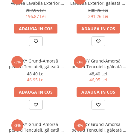
Vopsea Lavabilă Exterior,
Lavabilă Exterior, găleată 25
găleată 15 ltr.+ Amorsa 4
ltr.
202,95 Lei
300,26 Lei
ltr.
196,87 Lei
291,26 Lei
ADAUGA IN COS
ADAUGA IN COS
STICKY Grund-Amorsă
STICKY Grund-Amorsă
-3%
-3%
pentru Tencuieli, găleată 5
pentru Tencuieli, găleată 5
kg, alb
kg, capucino
48,40 Lei
48,40 Lei
46,95 Lei
46,95 Lei
ADAUGA IN COS
ADAUGA IN COS
STICKY Grund-Amorsă
STICKY Grund-Amorsă
-3%
-3%
pentru Tencuieli, găleată 5
pentru Tencuieli, găleată 5