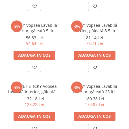
Bandă de reparații
Bandă de semnalizare
Consumabile pentru tăiere,
polizare
STICKY Vopsea Lavabilă
STICKY Vopsea Lavabilă
-3%
-3%
Interior, găleată 5 ltr.
Interior, găleată 8,5 ltr.
Alte consumabile pentru tăiere
56,33 Lei
81,14 Lei
Discuri
54,64 Lei
78,71 Lei
Consumabile sudură
Electrozi
ADAUGA IN COS
ADAUGA IN COS
Sârmă de sudură
Vopsea, grund, email, lac și
tencuială decorativă
Adezivi și chituri
PACHET STICKY Vopsea
STICKY Vopsea Lavabilă
-3%
-3%
Lavabilă Interior, găleată 15
Interior, găleată 25 ltr.
Diluant
ltr.
132,18 Lei
180,38 Lei
Diverse
128,22 Lei
174,97 Lei
Grund, Amorsă
ADAUGA IN COS
ADAUGA IN COS
Lacuri
Pigmenti