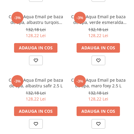
CORAL Aqua Email pe baza
CORAL Aqua Email pe baza
-3%
-3%
de apa, albastru turqoise
de apa, verde esmeralda
2.5 L
2.5 L
132,18 Lei
132,18 Lei
128,22 Lei
128,22 Lei
ADAUGA IN COS
ADAUGA IN COS
CORAL Aqua Email pe baza
CORAL Aqua Email pe baza
-3%
-3%
de apa, albastru safir 2.5 L
de apa, maro foxy 2.5 L
132,18 Lei
132,18 Lei
128,22 Lei
128,22 Lei
ADAUGA IN COS
ADAUGA IN COS