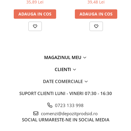
intense ale soarelui, precipitații, vânt puternic și îngheț.
35,89 Lei
39,48 Lei
Respectarea cu strictețe a indicațiilor producătorului este crucială
pentru obținerea performanțelor optime ale produsului.
ADAUGA IN COS
ADAUGA IN COS
Utilizatorii acestui produs sunt obligați să respecte legislația și
normele din domeniul construcțiilor, precum și conținutul
prezentei fișe tehnice. În cazul în care nu se respectă indicațiile
producătorului, acesta nu își asumă responsabilitatea pentru
performanțele produsului.
Produsul este disponibil în saci de hârtie peliculizați, cu o greutate
de 25 kg, pe care sunt marcate denumirea produsului, numele
producătorului și lotul/dată fabricației.
MAGAZINUL MEU
Dacă este necesar un număr mai mic de saci decât numărul total
din ambalajul înfoliat pe paleți de lemn, fracția care rămâne
CLIENTI
trebuie depozitată într-un spațiu închis, acoperit și protejat de
umezeală.
DATE COMERCIALE
Fisa tehnica TS-FI
Declaratie conformitate TS-FI
SUPORT CLIENTI
LUNI - VINERI 07:30 - 16:30
0723 133 998
comenzi@depozitprodsid.ro
SOCIAL
URMARESTE-NE IN SOCIAL MEDIA