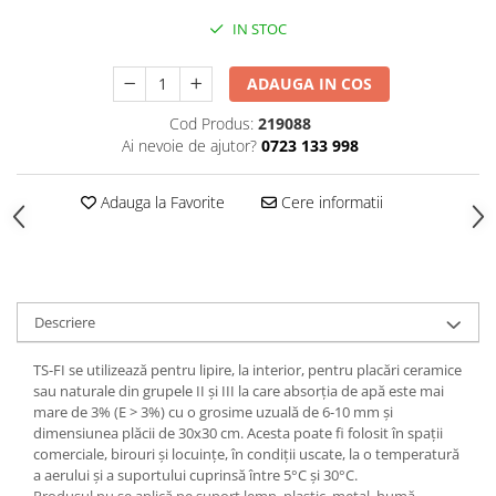
Vată bazaltică
IN STOC
Vată minerală
Oțel beton
ADAUGA IN COS
Oțel beton fasonat
Cod Produs:
219088
Oțel beton neted
Ai nevoie de ajutor?
0723 133 998
Oțel beton striat
Panouri termoizolante
Adauga la Favorite
Cere informatii
Panouri și plase de gard
Panou bordurat vopsit
Panou bordurat zincat
Plasă de gard sudată zincată
Descriere
Plasă de gard împletită zincată
TS-FI se utilizează pentru lipire, la interior, pentru placări ceramice
Plasă gard
sau naturale din grupele II și III la care absorția de apă este mai
Plasă împletită
mare de 3% (E > 3%) cu o grosime uzuală de 6-10 mm și
Plasă de armare
dimensiunea plăcii de 30x30 cm. Acesta poate fi folosit în spații
comerciale, birouri și locuințe, în condiții uscate, la o temperatură
Plasă din fibră de sticlă
a aerului și a suportului cuprinsă între 5°C și 30°C.
Plasă sudată
Produsul nu se aplică pe suport lemn, plastic, metal, humă,