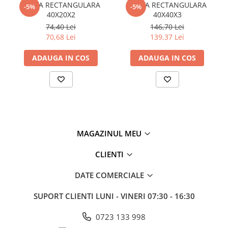
TEAVA RECTANGULARA
TEAVA RECTANGULARA
-5%
-5%
Policarbonat
40X20X2
40X40X3
74,40 Lei
146,70 Lei
Trepte și grătare zincate
70,68 Lei
139,37 Lei
ADAUGA IN COS
ADAUGA IN COS
MAGAZINUL MEU
CLIENTI
DATE COMERCIALE
SUPORT CLIENTI
LUNI - VINERI 07:30 - 16:30
0723 133 998