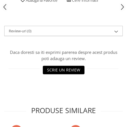
Adauga la Favorite
Cere informatii
Vată bazaltică
Vată minerală
Oțel beton
Oțel beton fasonat
Review-uri
(0)
Oțel beton neted
Oțel beton striat
Panouri termoizolante
Daca doresti sa iti exprimi parerea despre acest produs
Panouri și plase de gard
poti adauga un review.
Panou bordurat vopsit
SCRIE UN REVIEW
Panou bordurat zincat
Plasă de gard sudată zincată
Plasă de gard împletită zincată
Plasă gard
Plasă împletită
PRODUSE SIMILARE
Plasă de armare
Plasă din fibră de sticlă
Plasă sudată