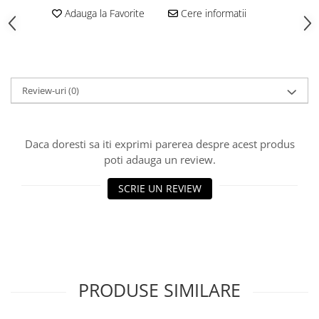
Adauga la Favorite
Cere informatii
Polistiren extrudat
Vată bazaltică
Vată minerală
Oțel beton
Review-uri
(0)
Oțel beton fasonat
Oțel beton neted
Oțel beton striat
Daca doresti sa iti exprimi parerea despre acest produs
Panouri termoizolante
poti adauga un review.
Panouri și plase de gard
SCRIE UN REVIEW
Panou bordurat vopsit
Panou bordurat zincat
Plasă de gard sudată zincată
Plasă de gard împletită zincată
Plasă gard
PRODUSE SIMILARE
Plasă împletită
Plasă de armare