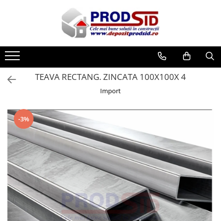
Toate Produsele
Materiale pentru construcții
Ciment și adezivi
TEAVA RECTANG. ZINCATA 100X100X 4
Adezivi
Import
Chituri
Ciment, Mortar, Tinci, Nisip, Var
-3%
Glet, Ipsos
Tencuieli
Cuie și sârmă
Cuie construcții
Sârmă ghimpată
Sârmă laminată (tip NATO)
Sârmă neagră
Sârmă zincată