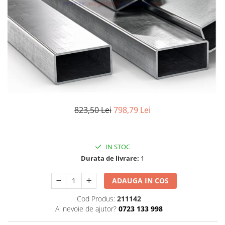
Elemente de placare
Accesorii gips carton
Plăci gips carton
Plăci OSB
Elemente de zidărie
BCA
Blocuri ceramice cu găuri
Bolțari din beton
823,50 Lei
798,79 Lei
Cărămidă plină
Materiale pentru hidroizolații
Amorsă, mastic
IN STOC
Diverse (hidroizolații)
Durata de livrare:
1
Membrană hidroizolație
ADAUGA IN COS
Materiale pentru termoizolații
Colțare și plasă de armare
Cod Produs:
211142
Ai nevoie de ajutor?
0723 133 998
Plasă de armare pentru fațade
Polistiren expandat