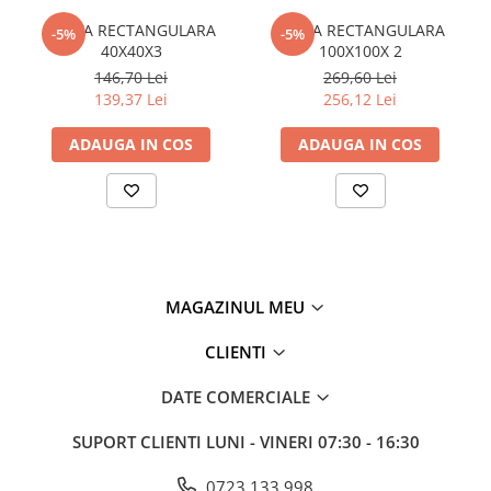
Plasă din fibră de sticlă
TEAVA RECTANGULARA
TEAVA RECTANGULARA
-5%
-5%
Plasă sudată
40X40X3
100X100X 2
Policarbonat
146,70 Lei
269,60 Lei
139,37 Lei
256,12 Lei
Trepte și grătare zincate
Tablă
ADAUGA IN COS
ADAUGA IN COS
Tablă aluminiu
Tablă aluminiu lisa
Tablă aluminiu striată
Tablă neagră
Tablă oțel
MAGAZINUL MEU
Tablă de uzură
CLIENTI
Tablă groasă laminată la cald (LTG)
Tablă laminată la cald (LBC)
DATE COMERCIALE
Tablă laminată la rece (LBR)
Tablă striată
SUPORT CLIENTI
LUNI - VINERI 07:30 - 16:30
Tablă zincată
0723 133 998