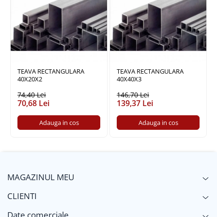
Policarbonat
Trepte și grătare zincate
TEAVA RECTANGULARA
TEAVA RECTANGULARA
40X20X2
40X40X3
74,40 Lei
146,70 Lei
70,68 Lei
139,37 Lei
Adauga in cos
Adauga in cos
MAGAZINUL MEU
CLIENTI
Date comerciale