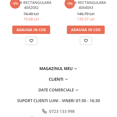
TEAVA RECTANGULARA
TEAVA RECTANGULARA
-5%
-5%
Policarbonat
40X20X2
40X40X3
74,40 Lei
146,70 Lei
Trepte și grătare zincate
70,68 Lei
139,37 Lei
ADAUGA IN COS
ADAUGA IN COS
MAGAZINUL MEU
CLIENTI
DATE COMERCIALE
SUPORT CLIENTI
LUNI - VINERI 07:30 - 16:30
0723 133 998