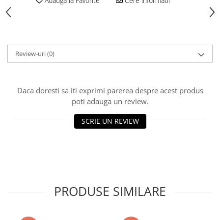
Adauga la Favorite
Cere informatii
Vată bazaltică
Vată minerală
Oțel beton
Oțel beton fasonat
Review-uri
(0)
Oțel beton neted
Oțel beton striat
Panouri termoizolante
Daca doresti sa iti exprimi parerea despre acest produs
Panouri și plase de gard
poti adauga un review.
Panou bordurat vopsit
SCRIE UN REVIEW
Panou bordurat zincat
Plasă de gard sudată zincată
Plasă de gard împletită zincată
Plasă gard
Plasă împletită
PRODUSE SIMILARE
Plasă de armare
Plasă din fibră de sticlă
Plasă sudată