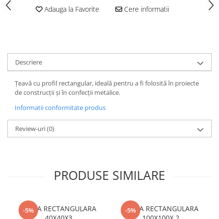
Vată bazaltică
Adauga la Favorite
Cere informatii
Vată minerală
Oțel beton
Oțel beton fasonat
Oțel beton neted
Descriere
Oțel beton striat
Țeavă cu profil rectangular, ideală pentru a fi folosită în proiecte
Panouri termoizolante
de construcții și în confecții metalice.
Panouri și plase de gard
Informatii conformitate produs
Panou bordurat vopsit
Panou bordurat zincat
Review-uri
(0)
Plasă de gard sudată zincată
Plasă de gard împletită zincată
Plasă gard
PRODUSE SIMILARE
Plasă împletită
Plasă de armare
Plasă din fibră de sticlă
TEAVA RECTANGULARA
TEAVA RECTANGULARA
-5%
-5%
40X40X3
100X100X 2
Plasă sudată