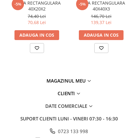
TEAVA RECTANGULARA
TEAVA RECTANGULARA
Plasă din fibră de sticlă
-5%
-5%
40X20X2
40X40X3
Plasă sudată
74,40 Lei
146,70 Lei
Policarbonat
70,68 Lei
139,37 Lei
Trepte și grătare zincate
ADAUGA IN COS
ADAUGA IN COS
Tablă
Tablă aluminiu
Tablă aluminiu lisa
Tablă aluminiu striată
Tablă neagră
MAGAZINUL MEU
Tablă oțel
Tablă de uzură
CLIENTI
Tablă groasă laminată la cald (LTG)
DATE COMERCIALE
Tablă laminată la cald (LBC)
Tablă laminată la rece (LBR)
SUPORT CLIENTI
LUNI - VINERI 07:30 - 16:30
Tablă striată
Tablă zincată
0723 133 998