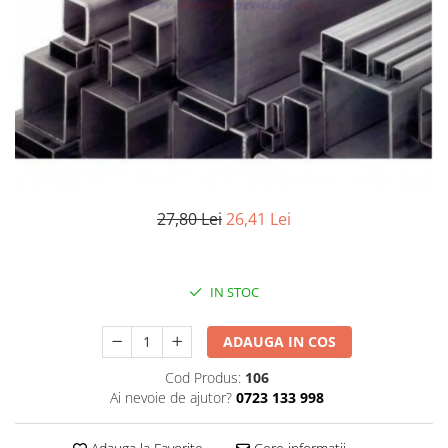
Elemente de placare
Accesorii gips carton
Plăci gips carton
Plăci OSB
Elemente de zidărie
BCA
Blocuri ceramice cu găuri
Bolțari din beton
27,80 Lei
26,41 Lei
Cărămidă plină
Materiale pentru hidroizolații
Amorsă, mastic
IN STOC
Diverse (hidroizolații)
Membrană hidroizolație
ADAUGA IN COS
Materiale pentru termoizolații
Cod Produs:
106
Colțare și plasă de armare
Ai nevoie de ajutor?
0723 133 998
Plasă de armare pentru fațade
Polistiren expandat