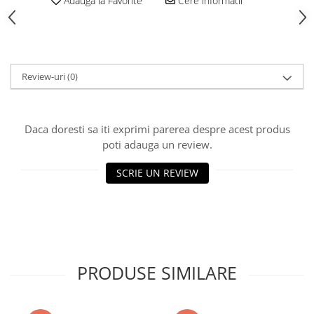
Adauga la Favorite
Cere informatii
Polistiren extrudat
Vată bazaltică
Vată minerală
Oțel beton
Review-uri
(0)
Oțel beton fasonat
Oțel beton neted
Oțel beton striat
Daca doresti sa iti exprimi parerea despre acest produs
poti adauga un review.
Panouri termoizolante
Panouri și plase de gard
SCRIE UN REVIEW
Panou bordurat vopsit
Panou bordurat zincat
Plasă de gard sudată zincată
Plasă de gard împletită zincată
Plasă gard
PRODUSE SIMILARE
Plasă împletită
Plasă de armare