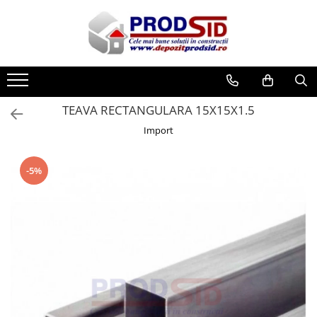
Toate Produsele
Materiale pentru construcții
Ciment și adezivi
TEAVA RECTANGULARA 15X15X1.5
Adezivi
Import
Chituri
Ciment, Mortar, Tinci, Nisip, Var
-5%
Glet, Ipsos
Tencuieli
Cuie și sârmă
Cuie construcții
Sârmă ghimpată
Sârmă laminată (tip NATO)
Sârmă neagră
Sârmă zincată