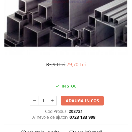
Elemente de placare
Accesorii gips carton
Plăci gips carton
Plăci OSB
Elemente de zidărie
BCA
Blocuri ceramice cu găuri
Bolțari din beton
83,90 Lei
79,70 Lei
Cărămidă plină
Materiale pentru hidroizolații
Amorsă, mastic
IN STOC
Diverse (hidroizolații)
Membrană hidroizolație
ADAUGA IN COS
Materiale pentru termoizolații
Cod Produs:
208721
Colțare și plasă de armare
Ai nevoie de ajutor?
0723 133 998
Plasă de armare pentru fațade
Polistiren expandat