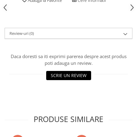
Adauga la Favorite
Cere informatii
Polistiren extrudat
Vată bazaltică
Vată minerală
Oțel beton
Review-uri
(0)
Oțel beton fasonat
Oțel beton neted
Oțel beton striat
Daca doresti sa iti exprimi parerea despre acest produs
poti adauga un review.
Panouri termoizolante
Panouri și plase de gard
SCRIE UN REVIEW
Panou bordurat vopsit
Panou bordurat zincat
Plasă de gard sudată zincată
Plasă de gard împletită zincată
Plasă gard
PRODUSE SIMILARE
Plasă împletită
Plasă de armare