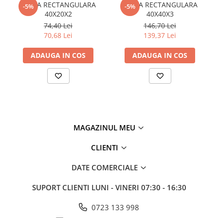
TEAVA RECTANGULARA
TEAVA RECTANGULARA
Plasă din fibră de sticlă
-5%
-5%
40X20X2
40X40X3
Plasă sudată
74,40 Lei
146,70 Lei
Policarbonat
70,68 Lei
139,37 Lei
Trepte și grătare zincate
ADAUGA IN COS
ADAUGA IN COS
Tablă
Tablă aluminiu
Tablă aluminiu lisa
Tablă aluminiu striată
Tablă neagră
MAGAZINUL MEU
Tablă oțel
Tablă de uzură
CLIENTI
Tablă groasă laminată la cald (LTG)
DATE COMERCIALE
Tablă laminată la cald (LBC)
Tablă laminată la rece (LBR)
SUPORT CLIENTI
LUNI - VINERI 07:30 - 16:30
Tablă striată
Tablă zincată
0723 133 998