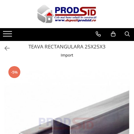
Toate Produsele
Materiale pentru construcții
Ciment și adezivi
TEAVA RECTANGULARA 25X25X3
Adezivi
Import
Chituri
Ciment, Mortar, Tinci, Nisip, Var
-5%
Glet, Ipsos
Tencuieli
Cuie și sârmă
Cuie construcții
Sârmă ghimpată
Sârmă laminată (tip NATO)
Sârmă neagră
Sârmă zincată