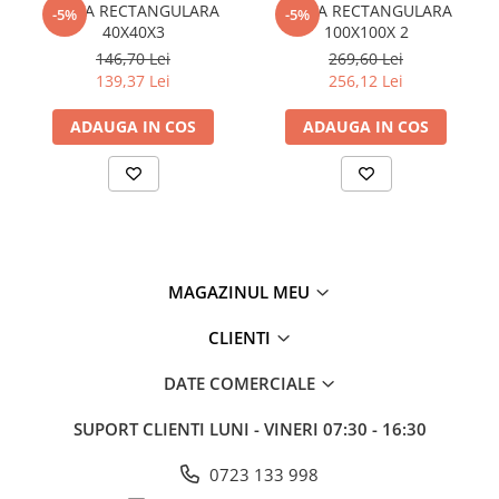
TEAVA RECTANGULARA
TEAVA RECTANGULARA
-5%
-5%
Policarbonat
40X40X3
100X100X 2
146,70 Lei
269,60 Lei
Trepte și grătare zincate
139,37 Lei
256,12 Lei
ADAUGA IN COS
ADAUGA IN COS
MAGAZINUL MEU
CLIENTI
DATE COMERCIALE
SUPORT CLIENTI
LUNI - VINERI 07:30 - 16:30
0723 133 998