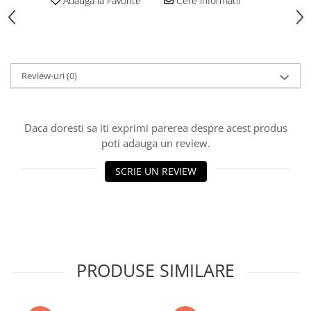
Adauga la Favorite
Cere informatii
Vată bazaltică
Vată minerală
Oțel beton
Oțel beton fasonat
Review-uri
(0)
Oțel beton neted
Oțel beton striat
Panouri termoizolante
Daca doresti sa iti exprimi parerea despre acest produs
Panouri și plase de gard
poti adauga un review.
Panou bordurat vopsit
SCRIE UN REVIEW
Panou bordurat zincat
Plasă de gard sudată zincată
Plasă de gard împletită zincată
Plasă gard
Plasă împletită
PRODUSE SIMILARE
Plasă de armare
Plasă din fibră de sticlă
Plasă sudată