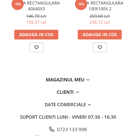
TEAVA RECTANGULARA
TEAVA RECTANGULARA
-5%
-5%
Policarbonat
40X40X3
100X100X 2
146,70 Lei
269,60 Lei
Trepte și grătare zincate
139,37 Lei
256,12 Lei
ADAUGA IN COS
ADAUGA IN COS
MAGAZINUL MEU
CLIENTI
DATE COMERCIALE
SUPORT CLIENTI
LUNI - VINERI 07:30 - 16:30
0723 133 998