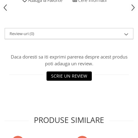
Adauga la Favorite
Cere informatii
Vată bazaltică
Vată minerală
Oțel beton
Oțel beton fasonat
Review-uri
(0)
Oțel beton neted
Oțel beton striat
Panouri termoizolante
Daca doresti sa iti exprimi parerea despre acest produs
Panouri și plase de gard
poti adauga un review.
Panou bordurat vopsit
SCRIE UN REVIEW
Panou bordurat zincat
Plasă de gard sudată zincată
Plasă de gard împletită zincată
Plasă gard
Plasă împletită
PRODUSE SIMILARE
Plasă de armare
Plasă din fibră de sticlă
Plasă sudată