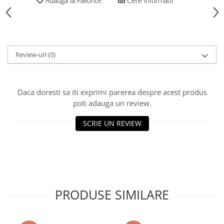
Adauga la Favorite
Cere informatii
Vată bazaltică
Vată minerală
Oțel beton
Oțel beton fasonat
Review-uri
(0)
Oțel beton neted
Oțel beton striat
Panouri termoizolante
Daca doresti sa iti exprimi parerea despre acest produs
Panouri și plase de gard
poti adauga un review.
Panou bordurat vopsit
SCRIE UN REVIEW
Panou bordurat zincat
Plasă de gard sudată zincată
Plasă de gard împletită zincată
Plasă gard
Plasă împletită
PRODUSE SIMILARE
Plasă de armare
Plasă din fibră de sticlă
Plasă sudată