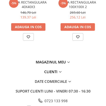
TEAVA RECTANGULARA
TEAVA RECTANGULARA
-5%
-5%
Policarbonat
40X40X3
100X100X 2
146,70 Lei
269,60 Lei
Trepte și grătare zincate
139,37 Lei
256,12 Lei
ADAUGA IN COS
ADAUGA IN COS
MAGAZINUL MEU
CLIENTI
DATE COMERCIALE
SUPORT CLIENTI
LUNI - VINERI 07:30 - 16:30
0723 133 998