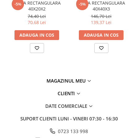
TEAVA RECTANGULARA
TEAVA RECTANGULARA
-5%
-5%
Policarbonat
40X20X2
40X40X3
74,40 Lei
146,70 Lei
Trepte și grătare zincate
70,68 Lei
139,37 Lei
ADAUGA IN COS
ADAUGA IN COS
MAGAZINUL MEU
CLIENTI
DATE COMERCIALE
SUPORT CLIENTI
LUNI - VINERI 07:30 - 16:30
0723 133 998