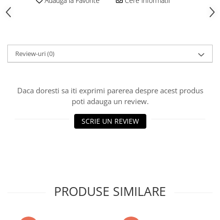
Adauga la Favorite
Cere informatii
Vată bazaltică
Vată minerală
Oțel beton
Oțel beton fasonat
Review-uri
(0)
Oțel beton neted
Oțel beton striat
Panouri termoizolante
Daca doresti sa iti exprimi parerea despre acest produs
Panouri și plase de gard
poti adauga un review.
Panou bordurat vopsit
SCRIE UN REVIEW
Panou bordurat zincat
Plasă de gard sudată zincată
Plasă de gard împletită zincată
Plasă gard
Plasă împletită
PRODUSE SIMILARE
Plasă de armare
Plasă din fibră de sticlă
Plasă sudată