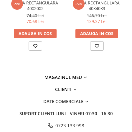
TEAVA RECTANGULARA
TEAVA RECTANGULARA
Plasă din fibră de sticlă
-5%
-5%
40X20X2
40X40X3
Plasă sudată
74,40 Lei
146,70 Lei
Policarbonat
70,68 Lei
139,37 Lei
Trepte și grătare zincate
ADAUGA IN COS
ADAUGA IN COS
Tablă
Tablă aluminiu
Tablă aluminiu lisa
Tablă aluminiu striată
Tablă neagră
MAGAZINUL MEU
Tablă oțel
Tablă de uzură
CLIENTI
Tablă groasă laminată la cald (LTG)
DATE COMERCIALE
Tablă laminată la cald (LBC)
Tablă laminată la rece (LBR)
SUPORT CLIENTI
LUNI - VINERI 07:30 - 16:30
Tablă striată
Tablă zincată
0723 133 998