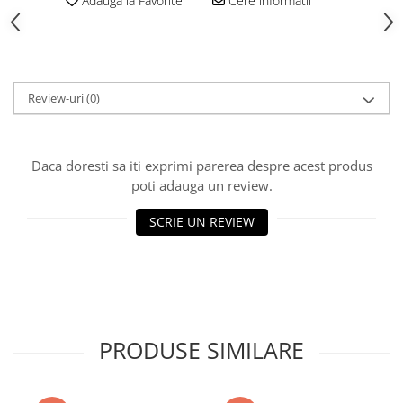
Adauga la Favorite
Cere informatii
Polistiren extrudat
Vată bazaltică
Vată minerală
Oțel beton
Review-uri
(0)
Oțel beton fasonat
Oțel beton neted
Oțel beton striat
Daca doresti sa iti exprimi parerea despre acest produs
poti adauga un review.
Panouri termoizolante
Panouri și plase de gard
SCRIE UN REVIEW
Panou bordurat vopsit
Panou bordurat zincat
Plasă de gard sudată zincată
Plasă de gard împletită zincată
Plasă gard
PRODUSE SIMILARE
Plasă împletită
Plasă de armare