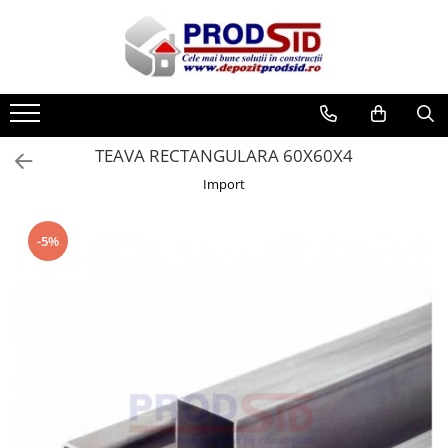
Toate Produsele
Materiale pentru construcții
Ciment și adezivi
TEAVA RECTANGULARA 60X60X4
Adezivi
Import
Chituri
Ciment, Mortar, Tinci, Nisip, Var
-5%
Glet, Ipsos
Tencuieli
Cuie și sârmă
Cuie construcții
Sârmă ghimpată
Sârmă laminată (tip NATO)
Sârmă neagră
Sârmă zincată