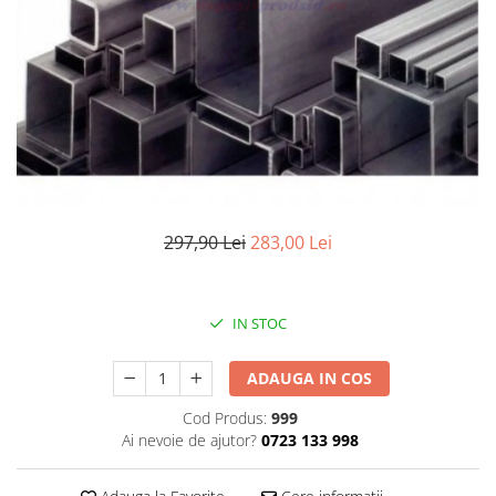
Elemente de placare
Accesorii gips carton
Plăci gips carton
Plăci OSB
Elemente de zidărie
BCA
Blocuri ceramice cu găuri
Bolțari din beton
297,90 Lei
283,00 Lei
Cărămidă plină
Materiale pentru hidroizolații
Amorsă, mastic
IN STOC
Diverse (hidroizolații)
Membrană hidroizolație
ADAUGA IN COS
Materiale pentru termoizolații
Cod Produs:
999
Colțare și plasă de armare
Ai nevoie de ajutor?
0723 133 998
Plasă de armare pentru fațade
Polistiren expandat