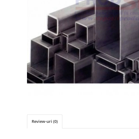
Elemente de placare
Accesorii gips carton
Plăci gips carton
Plăci OSB
Elemente de zidărie
BCA
Blocuri ceramice cu găuri
Bolțari din beton
Cărămidă plină
Materiale pentru hidroizolații
Amorsă, mastic
Diverse (hidroizolații)
Membrană hidroizolație
Materiale pentru termoizolații
Review-uri
(0)
Colțare și plasă de armare
Plasă de armare pentru fațade
Polistiren expandat