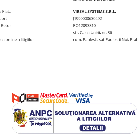
 Plata
VIRSAL SYSTEMS S.R.L.
port
J1999000630292
e Retur
RO12093810
str. Calea Unirii, nr. 36
a online a litigiilor
com. Paulesti, sat Paulestii Noi, Pr