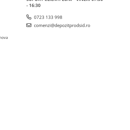
- 16:30
0723 133 998
comenzi@depozitprodsid.ro
ahova