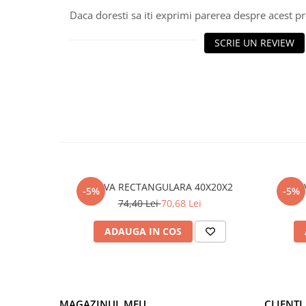
Daca doresti sa iti exprimi parerea despre acest 
Polistiren extrudat
Vată bazaltică
SCRIE UN REVIEW
Vată minerală
Oțel beton
Oțel beton fasonat
Oțel beton neted
Oțel beton striat
Panouri termoizolante
Panouri și plase de gard
Panou bordurat vopsit
TEAVA RECTANGULARA 40X20X2
-5%
-5%
Panou bordurat zincat
74,40 Lei
70,68 Lei
Plasă de gard sudată zincată
ADAUGA IN COS
Plasă de gard împletită zincată
Plasă gard
Plasă împletită
Plasă de armare
MAGAZINUL MEU
CLIENTI