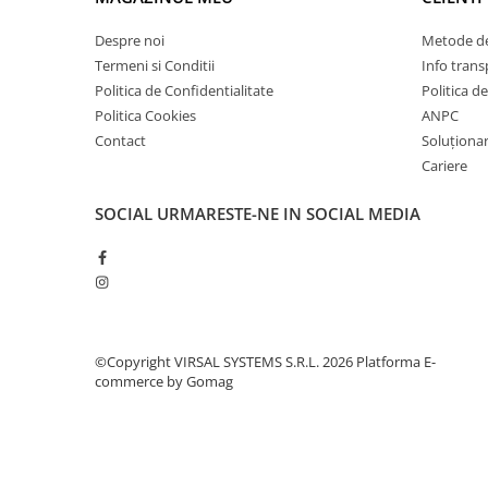
Plasă din fibră de sticlă
Plasă sudată
Despre noi
Metode de
Termeni si Conditii
Info trans
Policarbonat
Politica de Confidentialitate
Politica d
Trepte și grătare zincate
Politica Cookies
ANPC
Tablă
Contact
Soluționare
Tablă aluminiu
Cariere
Tablă aluminiu lisa
SOCIAL
URMARESTE-NE IN SOCIAL MEDIA
Tablă aluminiu striată
Tablă neagră
Tablă oțel
Tablă de uzură
Tablă groasă laminată la cald (LTG)
©Copyright VIRSAL SYSTEMS S.R.L. 2026
Platforma E-
Tablă laminată la cald (LBC)
commerce by Gomag
Tablă laminată la rece (LBR)
Tablă striată
Tablă zincată