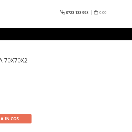
0723 133 998
0,00
A 70X70X2
A IN COS