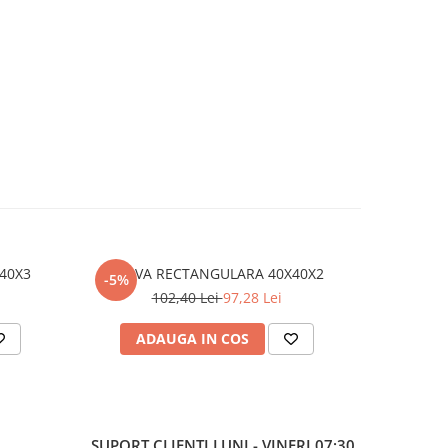
NGULARA 40X40X3
TEAVA RECTANGULARA 40X40X2
TEAVA 
-5%
-5%
102,40 Lei
97,28 Lei
2
ADAUGA IN COS
AD
SUPORT CLIENTI
LUNI - VINERI 07:30