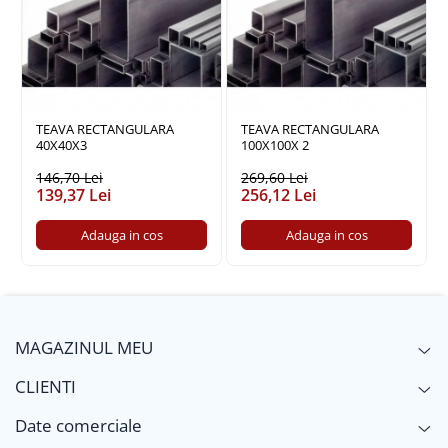
Policarbonat
Trepte și grătare zincate
TEAVA RECTANGULARA
TEAVA RECTANGULARA
40X40X3
100X100X 2
146,70 Lei
269,60 Lei
139,37 Lei
256,12 Lei
Adauga in cos
Adauga in cos
MAGAZINUL MEU
CLIENTI
Date comerciale