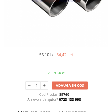
Elemente de placare
Accesorii gips carton
Plăci gips carton
Plăci OSB
Elemente de zidărie
BCA
Blocuri ceramice cu găuri
Bolțari din beton
56,10 Lei
54,42 Lei
Cărămidă plină
Materiale pentru hidroizolații
Amorsă, mastic
IN STOC
Diverse (hidroizolații)
Membrană hidroizolație
ADAUGA IN COS
Materiale pentru termoizolații
Cod Produs:
89760
Colțare și plasă de armare
Ai nevoie de ajutor?
0723 133 998
Plasă de armare pentru fațade
Polistiren expandat