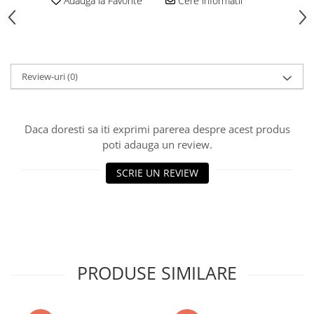
Adauga la Favorite
Cere informatii
Polistiren extrudat
Vată bazaltică
Vată minerală
Oțel beton
Review-uri
(0)
Oțel beton fasonat
Oțel beton neted
Oțel beton striat
Daca doresti sa iti exprimi parerea despre acest produs
poti adauga un review.
Panouri termoizolante
Panouri și plase de gard
SCRIE UN REVIEW
Panou bordurat vopsit
Panou bordurat zincat
Plasă de gard sudată zincată
Plasă de gard împletită zincată
Plasă gard
PRODUSE SIMILARE
Plasă împletită
Plasă de armare