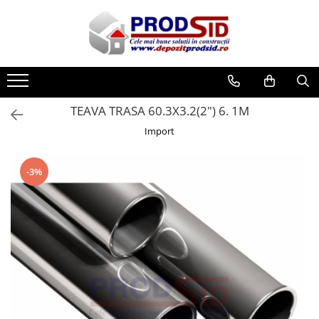
Toate Produsele
Materiale pentru construcții
Ciment și adezivi
TEAVA TRASA 60.3X3.2(2") 6. 1M
Adezivi
Import
Chituri
Ciment, Mortar, Tinci, Nisip, Var
-3%
Glet, Ipsos
Tencuieli
Cuie și sârmă
Cuie construcții
Sârmă ghimpată
Sârmă laminată (tip NATO)
Sârmă neagră
Sârmă zincată