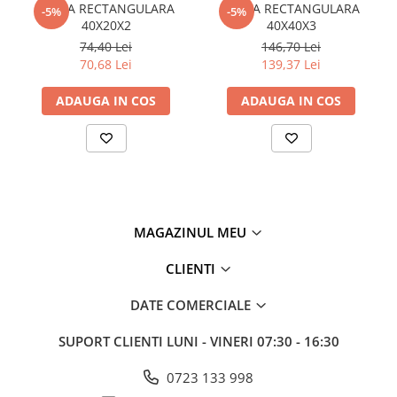
TEAVA RECTANGULARA
TEAVA RECTANGULARA
Plasă din fibră de sticlă
-5%
-5%
40X20X2
40X40X3
Plasă sudată
74,40 Lei
146,70 Lei
Policarbonat
70,68 Lei
139,37 Lei
Trepte și grătare zincate
ADAUGA IN COS
ADAUGA IN COS
Tablă
Tablă aluminiu
Tablă aluminiu lisa
Tablă aluminiu striată
Tablă neagră
MAGAZINUL MEU
Tablă oțel
Tablă de uzură
CLIENTI
Tablă groasă laminată la cald (LTG)
DATE COMERCIALE
Tablă laminată la cald (LBC)
Tablă laminată la rece (LBR)
SUPORT CLIENTI
LUNI - VINERI 07:30 - 16:30
Tablă striată
Tablă zincată
0723 133 998