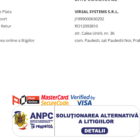
 Plata
VIRSAL SYSTEMS S.R.L.
port
J1999000630292
e Retur
RO12093810
str. Calea Unirii, nr. 36
a online a litigiilor
com. Paulesti, sat Paulestii Noi, Pr