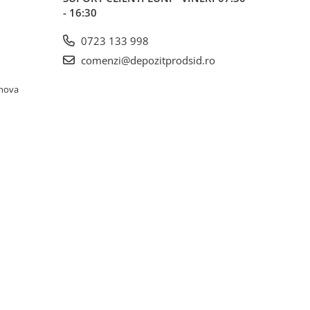
- 16:30
0723 133 998
comenzi@depozitprodsid.ro
ahova