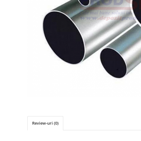
Elemente de placare
Accesorii gips carton
Plăci gips carton
Plăci OSB
Elemente de zidărie
BCA
Blocuri ceramice cu găuri
Bolțari din beton
Cărămidă plină
Materiale pentru hidroizolații
Amorsă, mastic
Diverse (hidroizolații)
Membrană hidroizolație
Materiale pentru termoizolații
Review-uri
(0)
Colțare și plasă de armare
Plasă de armare pentru fațade
Polistiren expandat