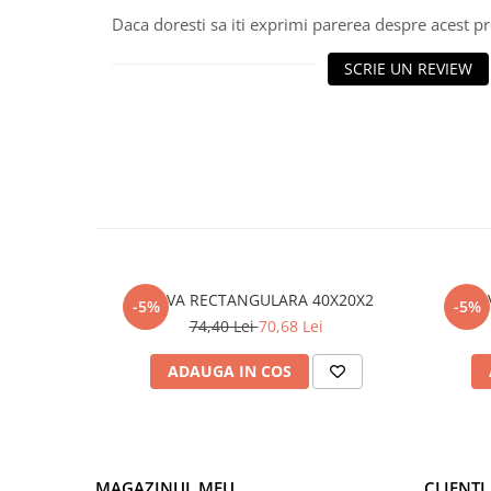
Daca doresti sa iti exprimi parerea despre acest 
Polistiren extrudat
Vată bazaltică
SCRIE UN REVIEW
Vată minerală
Oțel beton
Oțel beton fasonat
Oțel beton neted
Oțel beton striat
Panouri termoizolante
Panouri și plase de gard
Panou bordurat vopsit
TEAVA RECTANGULARA 40X20X2
-5%
-5%
Panou bordurat zincat
74,40 Lei
70,68 Lei
Plasă de gard sudată zincată
ADAUGA IN COS
Plasă de gard împletită zincată
Plasă gard
Plasă împletită
Plasă de armare
MAGAZINUL MEU
CLIENTI