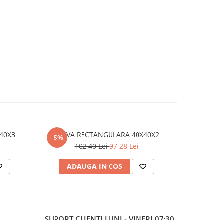
NGULARA 40X40X3
TEAVA RECTANGULARA 40X40X2
TEAVA 
-5%
-5%
102,40 Lei
97,28 Lei
2
ADAUGA IN COS
AD
SUPORT CLIENTI
LUNI - VINERI 07:30