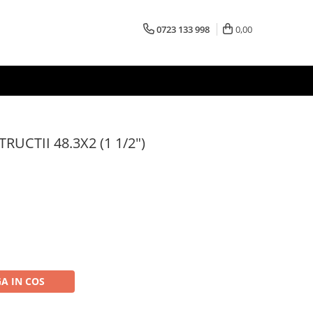
0723 133 998
0,00
UCTII 48.3X2 (1 1/2")
A IN COS