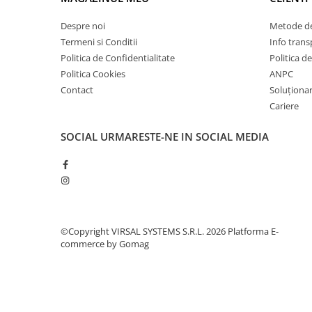
Plasă din fibră de sticlă
Plasă sudată
Despre noi
Metode de
Termeni si Conditii
Info trans
Policarbonat
Politica de Confidentialitate
Politica d
Trepte și grătare zincate
Politica Cookies
ANPC
Tablă
Contact
Soluționare
Tablă aluminiu
Cariere
Tablă aluminiu lisa
SOCIAL
URMARESTE-NE IN SOCIAL MEDIA
Tablă aluminiu striată
Tablă neagră
Tablă oțel
Tablă de uzură
Tablă groasă laminată la cald (LTG)
©Copyright VIRSAL SYSTEMS S.R.L. 2026
Platforma E-
Tablă laminată la cald (LBC)
commerce by Gomag
Tablă laminată la rece (LBR)
Tablă striată
Tablă zincată