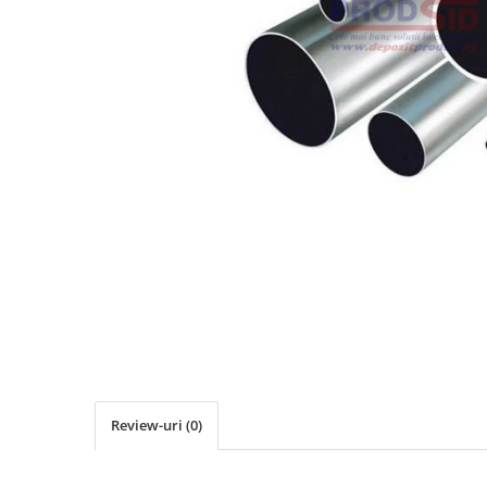
Elemente de placare
Accesorii gips carton
Plăci gips carton
Plăci OSB
Elemente de zidărie
BCA
Blocuri ceramice cu găuri
Bolțari din beton
Cărămidă plină
Materiale pentru hidroizolații
Amorsă, mastic
Diverse (hidroizolații)
Membrană hidroizolație
Materiale pentru termoizolații
Review-uri
(0)
Colțare și plasă de armare
Plasă de armare pentru fațade
Polistiren expandat