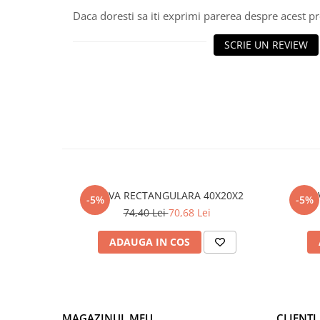
Daca doresti sa iti exprimi parerea despre acest 
Polistiren extrudat
Vată bazaltică
SCRIE UN REVIEW
Vată minerală
Oțel beton
Oțel beton fasonat
Oțel beton neted
Oțel beton striat
Panouri termoizolante
Panouri și plase de gard
Panou bordurat vopsit
TEAVA RECTANGULARA 40X20X2
-5%
-5%
Panou bordurat zincat
74,40 Lei
70,68 Lei
Plasă de gard sudată zincată
ADAUGA IN COS
Plasă de gard împletită zincată
Plasă gard
Plasă împletită
Plasă de armare
MAGAZINUL MEU
CLIENTI