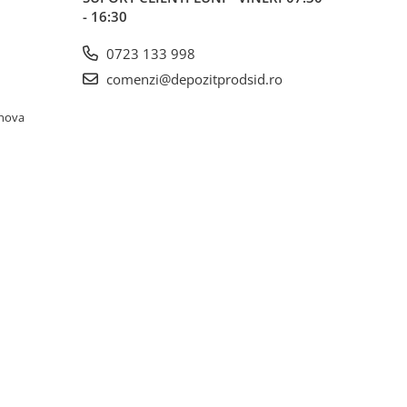
- 16:30
0723 133 998
comenzi@depozitprodsid.ro
ahova