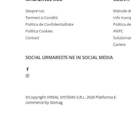
Plasă din fibră de sticlă
Plasă sudată
Despre noi
Metode de
Termeni si Conditii
Info trans
Policarbonat
Politica de Confidentialitate
Politica d
Trepte și grătare zincate
Politica Cookies
ANPC
Tablă
Contact
Soluționare
Tablă aluminiu
Cariere
Tablă aluminiu lisa
SOCIAL
URMARESTE-NE IN SOCIAL MEDIA
Tablă aluminiu striată
Tablă neagră
Tablă oțel
Tablă de uzură
Tablă groasă laminată la cald (LTG)
©Copyright VIRSAL SYSTEMS S.R.L. 2026
Platforma E-
Tablă laminată la cald (LBC)
commerce by Gomag
Tablă laminată la rece (LBR)
Tablă striată
Tablă zincată