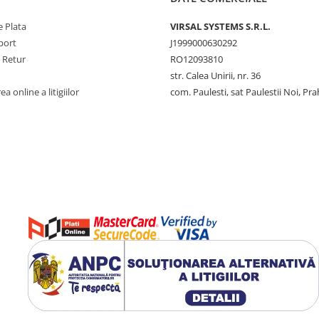
 Plata
VIRSAL SYSTEMS S.R.L.
port
J1999000630292
e Retur
RO12093810
str. Calea Unirii, nr. 36
a online a litigiilor
com. Paulesti, sat Paulestii Noi, Pr