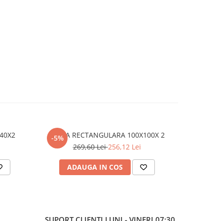
NGULARA 40X40X2
TEAVA RECTANGULARA 100X100X 2
-5%
-5%
269,60 Lei
256,12 Lei
1
ADAUGA IN COS
AD
SUPORT CLIENTI
LUNI - VINERI 07:30