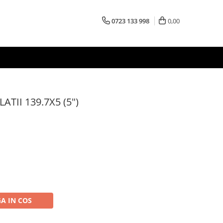
0723 133 998
0,00
TII 139.7X5 (5")
A IN COS