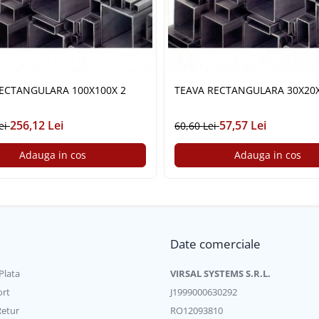
ECTANGULARA 100X100X 2
TEAVA RECTANGULARA 3
256,12 Lei
57,57 Lei
ei
60,60 Lei
Adauga in cos
Adauga in cos
Date comerciale
Plata
VIRSAL SYSTEMS S.R.L.
ort
J1999000630292
Retur
RO12093810