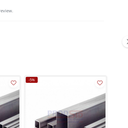
review.
-5%
-3%