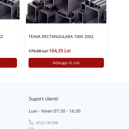
0X20X2
TEAVA RECTANGULARA 100X 20X2
164,35 Lei
173,00 Lei
19,30 
Adauga in cos
Suport clienti
Luni - Vineri 07:30 - 16:30
0723 133 998