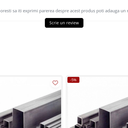
oresti sa iti exprimi parerea despre acest produs poti adauga un 
Scrie un review
-5%