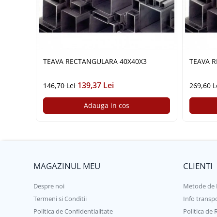
Plasă din fibră de sticlă
Plasă sudată
Policarbonat
Trepte și grătare zincate
Tablă
TEAVA RECTANGULARA 40X40X3
TEAVA R
Tablă aluminiu
139,37 Lei
146,70 Lei
269,60 L
Tablă aluminiu lisa
Tablă aluminiu striată
Adauga in cos
Tablă neagră
Tablă oțel
Tablă de uzură
Tablă groasă laminată la cald (LTG)
MAGAZINUL MEU
CLIENTI
Tablă laminată la cald (LBC)
Tablă laminată la rece (LBR)
Despre noi
Metode de 
Tablă striată
Termeni si Conditii
Info transp
Tablă zincată
Politica de Confidentialitate
Politica de 