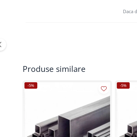
Polistiren extrudat
Daca d
Vată bazaltică
Vată minerală
Oțel beton
Oțel beton fasonat
Oțel beton neted
Oțel beton striat
Panouri termoizolante
Produse similare
Panouri și plase de gard
Panou bordurat vopsit
-5%
-5%
Panou bordurat zincat
Plasă de gard sudată zincată
Plasă de gard împletită zincată
Plasă gard
Plasă împletită
Plasă de armare