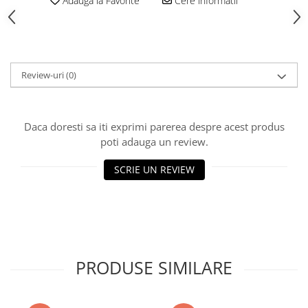
Adauga la Favorite
Cere informatii
Vată bazaltică
Vată minerală
Oțel beton
Oțel beton fasonat
Review-uri
(0)
Oțel beton neted
Oțel beton striat
Panouri termoizolante
Daca doresti sa iti exprimi parerea despre acest produs
Panouri și plase de gard
poti adauga un review.
Panou bordurat vopsit
SCRIE UN REVIEW
Panou bordurat zincat
Plasă de gard sudată zincată
Plasă de gard împletită zincată
Plasă gard
Plasă împletită
PRODUSE SIMILARE
Plasă de armare
Plasă din fibră de sticlă
Plasă sudată