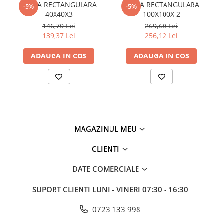
TEAVA RECTANGULARA
TEAVA RECTANGULARA
-5%
-5%
Policarbonat
40X40X3
100X100X 2
146,70 Lei
269,60 Lei
Trepte și grătare zincate
139,37 Lei
256,12 Lei
ADAUGA IN COS
ADAUGA IN COS
MAGAZINUL MEU
CLIENTI
DATE COMERCIALE
SUPORT CLIENTI
LUNI - VINERI 07:30 - 16:30
0723 133 998