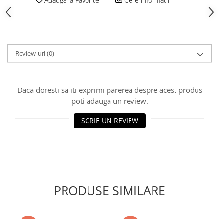
Adauga la Favorite
Cere informatii
Polistiren extrudat
Vată bazaltică
Vată minerală
Oțel beton
Review-uri
(0)
Oțel beton fasonat
Oțel beton neted
Oțel beton striat
Daca doresti sa iti exprimi parerea despre acest produs
poti adauga un review.
Panouri termoizolante
Panouri și plase de gard
SCRIE UN REVIEW
Panou bordurat vopsit
Panou bordurat zincat
Plasă de gard sudată zincată
Plasă de gard împletită zincată
Plasă gard
PRODUSE SIMILARE
Plasă împletită
Plasă de armare