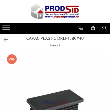
Toate Produsele
Materiale pentru construcții
Ciment și adezivi
CAPAC PLASTIC DREPT. 80*40
Adezivi
Import
Chituri
Ciment, Mortar, Tinci, Nisip, Var
-3%
Glet, Ipsos
Tencuieli
Cuie și sârmă
Cuie construcții
Sârmă ghimpată
Sârmă laminată (tip NATO)
Sârmă neagră
Sârmă zincată