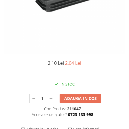
Elemente de placare
Accesorii gips carton
Plăci gips carton
Plăci OSB
Elemente de zidărie
BCA
Blocuri ceramice cu găuri
Bolțari din beton
2,10 Lei
2,04 Lei
Cărămidă plină
Materiale pentru hidroizolații
Amorsă, mastic
IN STOC
Diverse (hidroizolații)
Membrană hidroizolație
ADAUGA IN COS
Materiale pentru termoizolații
Cod Produs:
211047
Colțare și plasă de armare
Ai nevoie de ajutor?
0723 133 998
Plasă de armare pentru fațade
Polistiren expandat