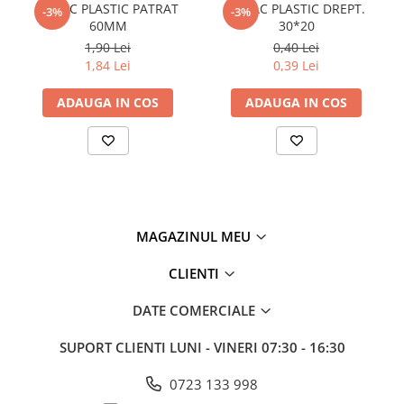
CAPAC PLASTIC PATRAT
CAPAC PLASTIC DREPT.
Plasă din fibră de sticlă
-3%
-3%
60MM
30*20
Plasă sudată
1,90 Lei
0,40 Lei
Policarbonat
1,84 Lei
0,39 Lei
Trepte și grătare zincate
ADAUGA IN COS
ADAUGA IN COS
Tablă
Tablă aluminiu
Tablă aluminiu lisa
Tablă aluminiu striată
Tablă neagră
MAGAZINUL MEU
Tablă oțel
Tablă de uzură
CLIENTI
Tablă groasă laminată la cald (LTG)
DATE COMERCIALE
Tablă laminată la cald (LBC)
Tablă laminată la rece (LBR)
SUPORT CLIENTI
LUNI - VINERI 07:30 - 16:30
Tablă striată
Tablă zincată
0723 133 998