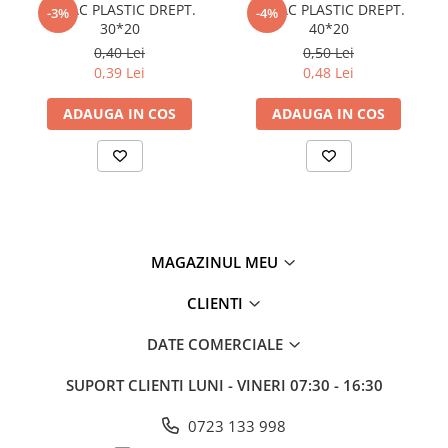
CAPAC PLASTIC DREPT.
CAPAC PLASTIC DREPT.
-3%
-4%
Policarbonat
30*20
40*20
0,40 Lei
0,50 Lei
Trepte și grătare zincate
0,39 Lei
0,48 Lei
ADAUGA IN COS
ADAUGA IN COS
MAGAZINUL MEU
CLIENTI
DATE COMERCIALE
SUPORT CLIENTI
LUNI - VINERI 07:30 - 16:30
0723 133 998