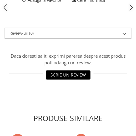
Adauga la Favorite
Cere informatii
Vată bazaltică
Vată minerală
Oțel beton
Oțel beton fasonat
Review-uri
(0)
Oțel beton neted
Oțel beton striat
Panouri termoizolante
Daca doresti sa iti exprimi parerea despre acest produs
Panouri și plase de gard
poti adauga un review.
Panou bordurat vopsit
SCRIE UN REVIEW
Panou bordurat zincat
Plasă de gard sudată zincată
Plasă de gard împletită zincată
Plasă gard
Plasă împletită
PRODUSE SIMILARE
Plasă de armare
Plasă din fibră de sticlă
Plasă sudată