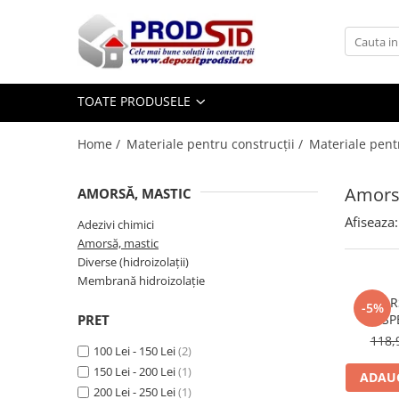
Toate Produsele
Materiale pentru construcții
TOATE PRODUSELE
Ciment și adezivi
Home /
Materiale pentru construcții /
Materiale pentr
Adezivi
Chituri
Amors
AMORSĂ, MASTIC
Ciment, Mortar, Tinci, Nisip, Var
Glet, Ipsos
Afiseaza:
Adezivi chimici
Tencuieli
Amorsă, mastic
Diverse (hidroizolații)
Cuie și sârmă
Membrană hidroizolație
Cuie construcții
AMOR
-5%
Sârmă ghimpată
PRET
DYSP
Sârmă laminată (tip NATO)
118,
100 Lei - 150 Lei
(2)
Sârmă neagră
150 Lei - 200 Lei
(1)
ADAUG
Sârmă zincată
200 Lei - 250 Lei
(1)