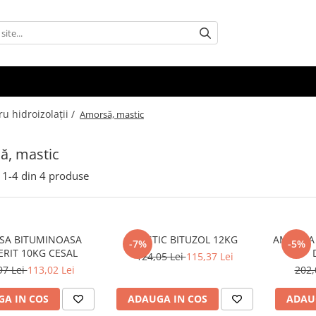
u hidroizolații /
Amorsă, mastic
ă, mastic
1-
4
din
4
produse
SA BITUMINOASA
MASTIC BITUZOL 12KG
AMORSA 
-7%
-5%
ERIT 10KG CESAL
124,05 Lei
115,37 Lei
97 Lei
113,02 Lei
202,
A IN COS
ADAUGA IN COS
ADAU