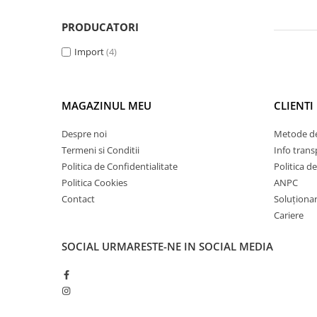
Elemente de placare
PRODUCATORI
Accesorii gips carton
Plăci gips carton
Import
(4)
Plăci OSB
Elemente de zidărie
BCA
MAGAZINUL MEU
CLIENTI
Blocuri ceramice cu găuri
Despre noi
Metode de
Bolțari din beton
Termeni si Conditii
Info trans
Cărămidă plină
Politica de Confidentialitate
Politica d
Materiale pentru hidroizolații
Politica Cookies
ANPC
Contact
Soluționare
Amorsă, mastic
Cariere
Diverse (hidroizolații)
Membrană hidroizolație
SOCIAL
URMARESTE-NE IN SOCIAL MEDIA
Materiale pentru termoizolații
Colțare și plasă de armare
Plasă de armare pentru fațade
Polistiren expandat