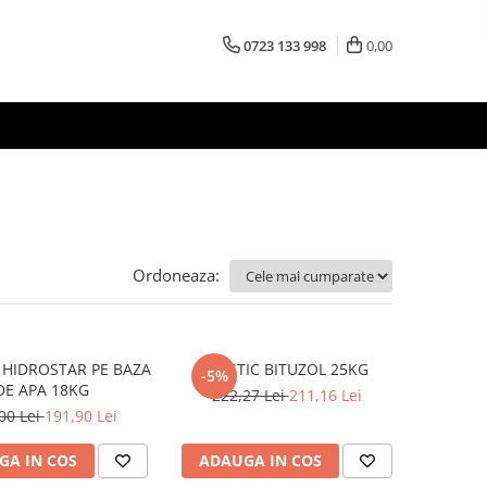
0723 133 998
0,00
Ordoneaza:
HIDROSTAR PE BAZA
MASTIC BITUZOL 25KG
-5%
DE APA 18KG
222,27 Lei
211,16 Lei
00 Lei
191,90 Lei
GA IN COS
ADAUGA IN COS