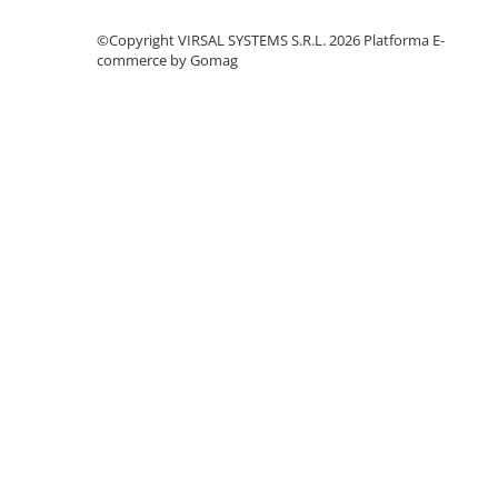
Polistiren extrudat
©Copyright VIRSAL SYSTEMS S.R.L. 2026
Platforma E-
Vată bazaltică
commerce by Gomag
Vată minerală
Oțel beton
Oțel beton fasonat
Oțel beton neted
Oțel beton striat
Panouri termoizolante
Panouri și plase de gard
Panou bordurat vopsit
Panou bordurat zincat
Plasă de gard sudată zincată
Plasă de gard împletită zincată
Plasă gard
Plasă împletită
Plasă de armare