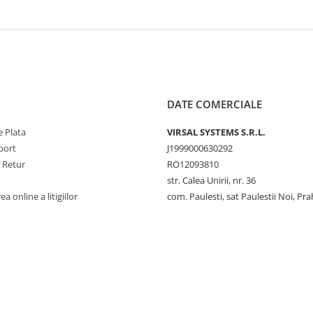
DATE COMERCIALE
 Plata
VIRSAL SYSTEMS S.R.L.
port
J1999000630292
e Retur
RO12093810
str. Calea Unirii, nr. 36
a online a litigiilor
com. Paulesti, sat Paulestii Noi, Pr