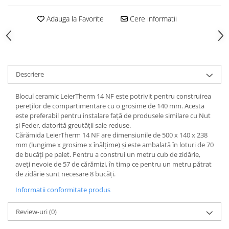
Polistiren extrudat
Adauga la Favorite
Cere informatii
Vată bazaltică
Vată minerală
Oțel beton
Oțel beton fasonat
Descriere
Oțel beton neted
Oțel beton striat
Blocul ceramic LeierTherm 14 NF este potrivit pentru construirea
pereților de compartimentare cu o grosime de 140 mm. Acesta
Panouri termoizolante
este preferabil pentru instalare față de produsele similare cu Nut
Panouri și plase de gard
și Feder, datorită greutății sale reduse.
Cărămida LeierTherm 14 NF are dimensiunile de 500 x 140 x 238
Panou bordurat vopsit
mm (lungime x grosime x înălțime) și este ambalată în loturi de 70
Panou bordurat zincat
de bucăți pe palet. Pentru a construi un metru cub de zidărie,
aveți nevoie de 57 de cărămizi, în timp ce pentru un metru pătrat
Plasă de gard sudată zincată
de zidărie sunt necesare 8 bucăți.
Plasă de gard împletită zincată
Informatii conformitate produs
Plasă gard
Plasă împletită
Review-uri
(0)
Plasă de armare