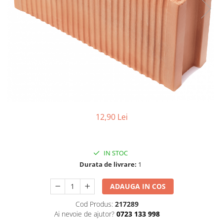
Elemente de placare
Accesorii gips carton
Plăci gips carton
Plăci OSB
Elemente de zidărie
BCA
Blocuri ceramice cu găuri
Bolțari din beton
Cărămidă plină
12,90 Lei
Materiale pentru hidroizolații
Amorsă, mastic
Diverse (hidroizolații)
IN STOC
Durata de livrare:
1
Membrană hidroizolație
Materiale pentru termoizolații
ADAUGA IN COS
Colțare și plasă de armare
Cod Produs:
217289
Plasă de armare pentru fațade
Ai nevoie de ajutor?
0723 133 998
Polistiren expandat