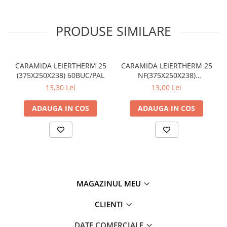
Plasă din fibră de sticlă
Plasă sudată
PRODUSE SIMILARE
Policarbonat
Trepte și grătare zincate
Tablă
CARAMIDA LEIERTHERM 25
CARAMIDA LEIERTHERM 25
(375X250X238) 60BUC/PAL
NF(375X250X238)
Tablă aluminiu
60BUC/PAL
13,30 Lei
13,00 Lei
Tablă aluminiu lisa
Tablă aluminiu striată
ADAUGA IN COS
ADAUGA IN COS
Tablă neagră
Tablă oțel
Tablă de uzură
Tablă groasă laminată la cald (LTG)
Tablă laminată la cald (LBC)
MAGAZINUL MEU
Tablă laminată la rece (LBR)
Tablă striată
CLIENTI
Tablă zincată
DATE COMERCIALE