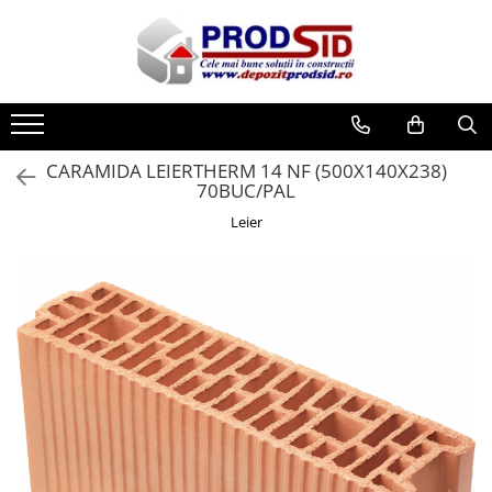
Toate Produsele
Materiale pentru construcții
Ciment și adezivi
CARAMIDA LEIERTHERM 14 NF (500X140X238)
Adezivi
70BUC/PAL
Chituri
Leier
Ciment, Mortar, Tinci, Nisip, Var
Glet, Ipsos
Tencuieli
Cuie și sârmă
Cuie construcții
Sârmă ghimpată
Sârmă laminată (tip NATO)
Sârmă neagră
Sârmă zincată