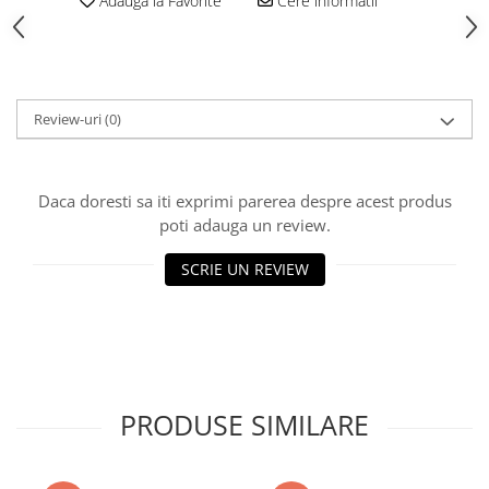
Adauga la Favorite
Cere informatii
Vată bazaltică
Vată minerală
Oțel beton
Oțel beton fasonat
Review-uri
(0)
Oțel beton neted
Oțel beton striat
Panouri termoizolante
Daca doresti sa iti exprimi parerea despre acest produs
Panouri și plase de gard
poti adauga un review.
Panou bordurat vopsit
SCRIE UN REVIEW
Panou bordurat zincat
Plasă de gard sudată zincată
Plasă de gard împletită zincată
Plasă gard
Plasă împletită
PRODUSE SIMILARE
Plasă de armare
Plasă din fibră de sticlă
Plasă sudată