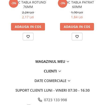
CAPAC TABLA ROTUND
CAPAC TABLA PATRAT
-3%
-3%
Policarbonat
76MM
60MM
2,24 Lei
1,90 Lei
Trepte și grătare zincate
2,17 Lei
1,84 Lei
ADAUGA IN COS
ADAUGA IN COS
MAGAZINUL MEU
CLIENTI
DATE COMERCIALE
SUPORT CLIENTI
LUNI - VINERI 07:30 - 16:30
0723 133 998