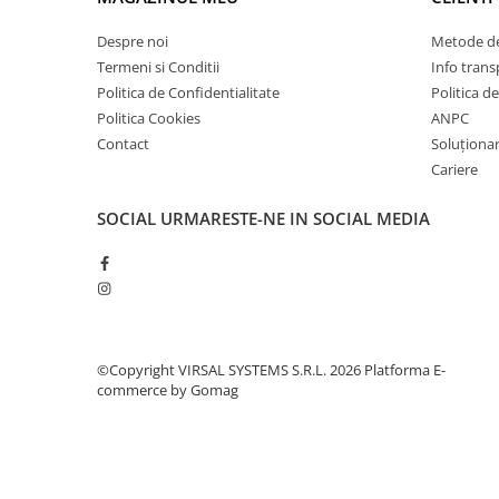
Plasă din fibră de sticlă
Plasă sudată
Despre noi
Metode de
Termeni si Conditii
Info trans
Policarbonat
Politica de Confidentialitate
Politica d
Trepte și grătare zincate
Politica Cookies
ANPC
Tablă
Contact
Soluționare
Tablă aluminiu
Cariere
Tablă aluminiu lisa
SOCIAL
URMARESTE-NE IN SOCIAL MEDIA
Tablă aluminiu striată
Tablă neagră
Tablă oțel
Tablă de uzură
Tablă groasă laminată la cald (LTG)
©Copyright VIRSAL SYSTEMS S.R.L. 2026
Platforma E-
Tablă laminată la cald (LBC)
commerce by Gomag
Tablă laminată la rece (LBR)
Tablă striată
Tablă zincată