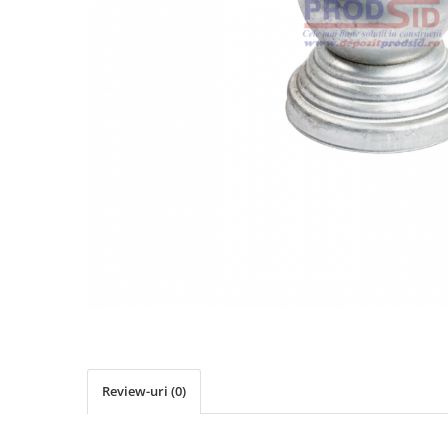
Elemente de placare
Accesorii gips carton
Plăci gips carton
Plăci OSB
Elemente de zidărie
BCA
Blocuri ceramice cu găuri
Bolțari din beton
Cărămidă plină
Materiale pentru hidroizolații
Amorsă, mastic
Diverse (hidroizolații)
Membrană hidroizolație
Materiale pentru termoizolații
Review-uri
(0)
Colțare și plasă de armare
Plasă de armare pentru fațade
Polistiren expandat