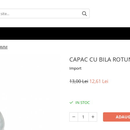
80MM
CAPAC CU BILA ROT
Import
13,00 Lei
12,61 Lei
IN STOC
ADAUG