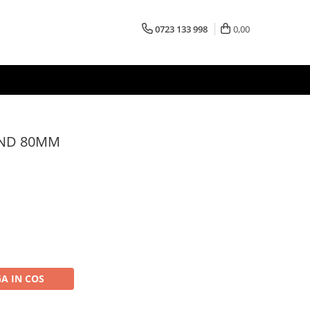
0723 133 998
0,00
UND 80MM
A IN COS