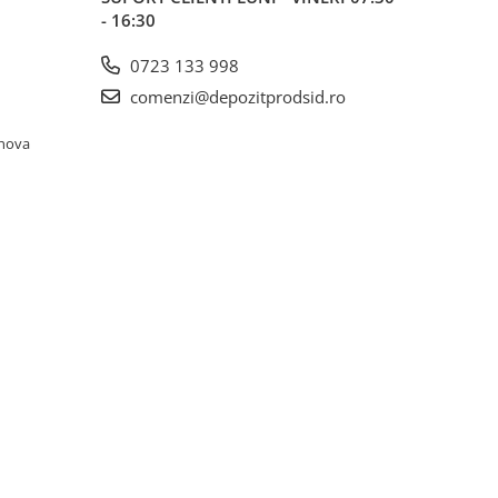
- 16:30
0723 133 998
comenzi@depozitprodsid.ro
ahova