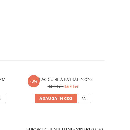
PATRAT 80MM
CAPAC CU BILA PATRAT 40X40
-3%
-3%
3,80 Lei
3,69 Lei
ADAUGA IN COS
AD
SUPORT CLIENTI
LUNI - VINERI 07:30