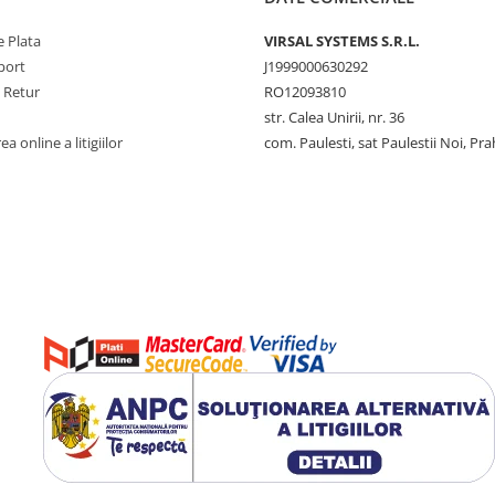
 Plata
VIRSAL SYSTEMS S.R.L.
port
J1999000630292
e Retur
RO12093810
str. Calea Unirii, nr. 36
a online a litigiilor
com. Paulesti, sat Paulestii Noi, Pr