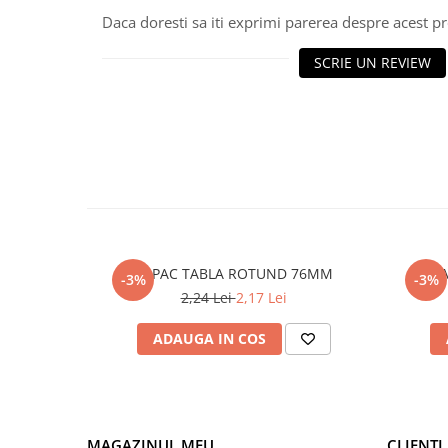
Daca doresti sa iti exprimi parerea despre acest 
Polistiren extrudat
Vată bazaltică
SCRIE UN REVIEW
Vată minerală
Oțel beton
Oțel beton fasonat
Oțel beton neted
Oțel beton striat
Panouri termoizolante
Panouri și plase de gard
Panou bordurat vopsit
CAPAC TABLA ROTUND 76MM
-3%
-3%
Panou bordurat zincat
2,24 Lei
2,17 Lei
Plasă de gard sudată zincată
ADAUGA IN COS
Plasă de gard împletită zincată
Plasă gard
Plasă împletită
Plasă de armare
MAGAZINUL MEU
CLIENTI