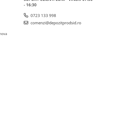
- 16:30
0723 133 998
comenzi@depozitprodsid.ro
ahova