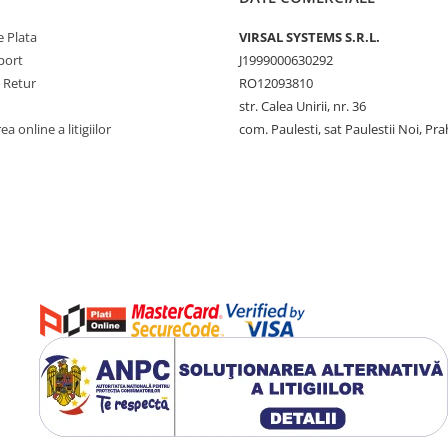
 Plata
VIRSAL SYSTEMS S.R.L.
port
J1999000630292
e Retur
RO12093810
str. Calea Unirii, nr. 36
a online a litigiilor
com. Paulesti, sat Paulestii Noi, Pr