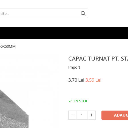
 50X50MM
CAPAC TURNAT PT. S
Import
3,70 Lei
3,59 Lei
IN STOC
ADAUG