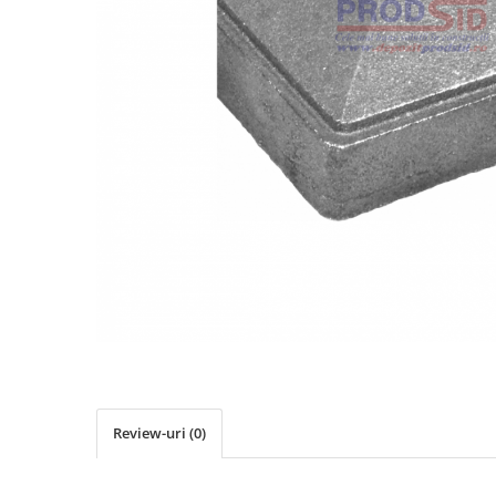
Elemente de placare
Accesorii gips carton
Plăci gips carton
Plăci OSB
Elemente de zidărie
BCA
Blocuri ceramice cu găuri
Bolțari din beton
Cărămidă plină
Materiale pentru hidroizolații
Amorsă, mastic
Diverse (hidroizolații)
Membrană hidroizolație
Materiale pentru termoizolații
Review-uri
(0)
Colțare și plasă de armare
Plasă de armare pentru fațade
Polistiren expandat