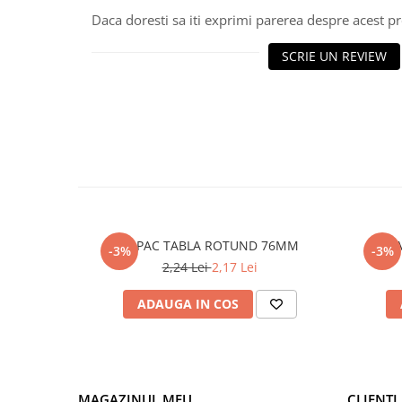
Daca doresti sa iti exprimi parerea despre acest 
Polistiren extrudat
Vată bazaltică
SCRIE UN REVIEW
Vată minerală
Oțel beton
Oțel beton fasonat
Oțel beton neted
Oțel beton striat
Panouri termoizolante
Panouri și plase de gard
Panou bordurat vopsit
CAPAC TABLA ROTUND 76MM
-3%
-3%
Panou bordurat zincat
2,24 Lei
2,17 Lei
Plasă de gard sudată zincată
ADAUGA IN COS
Plasă de gard împletită zincată
Plasă gard
Plasă împletită
Plasă de armare
MAGAZINUL MEU
CLIENTI