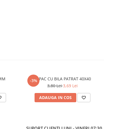
PATRAT 80MM
CAPAC CU BILA PATRAT 40X40
-3%
-3%
3,80 Lei
3,69 Lei
ADAUGA IN COS
AD
SUPORT CLIENTI
LUNI - VINERI 07:30