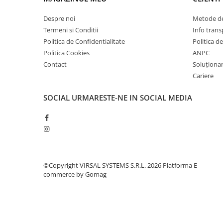
Plasă din fibră de sticlă
Plasă sudată
Despre noi
Metode de
Termeni si Conditii
Info trans
Policarbonat
Politica de Confidentialitate
Politica d
Trepte și grătare zincate
Politica Cookies
ANPC
Tablă
Contact
Soluționare
Tablă aluminiu
Cariere
Tablă aluminiu lisa
SOCIAL
URMARESTE-NE IN SOCIAL MEDIA
Tablă aluminiu striată
Tablă neagră
Tablă oțel
Tablă de uzură
Tablă groasă laminată la cald (LTG)
©Copyright VIRSAL SYSTEMS S.R.L. 2026
Platforma E-
Tablă laminată la cald (LBC)
commerce by Gomag
Tablă laminată la rece (LBR)
Tablă striată
Tablă zincată