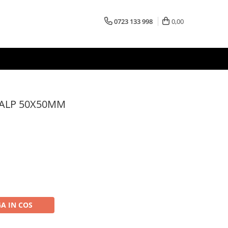
0723 133 998
0,00
TALP 50X50MM
A IN COS