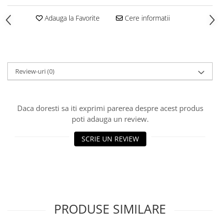
Vată bazaltică
Adauga la Favorite
Cere informatii
Vată minerală
Oțel beton
Oțel beton fasonat
Oțel beton neted
Review-uri
(0)
Oțel beton striat
Panouri termoizolante
Panouri și plase de gard
Daca doresti sa iti exprimi parerea despre acest produs
Panou bordurat vopsit
poti adauga un review.
Panou bordurat zincat
SCRIE UN REVIEW
Plasă de gard sudată zincată
Plasă de gard împletită zincată
Plasă gard
Plasă împletită
Plasă de armare
PRODUSE SIMILARE
Plasă din fibră de sticlă
Plasă sudată