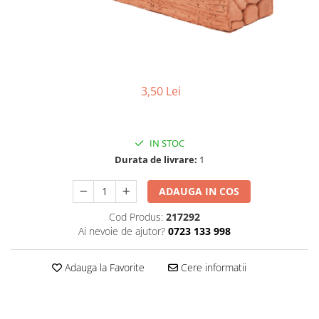
Elemente de placare
Accesorii gips carton
Plăci gips carton
Plăci OSB
Elemente de zidărie
3,50 Lei
BCA
Blocuri ceramice cu găuri
Bolțari din beton
IN STOC
Durata de livrare:
1
Cărămidă plină
Materiale pentru hidroizolații
ADAUGA IN COS
Amorsă, mastic
Cod Produs:
217292
Diverse (hidroizolații)
Ai nevoie de ajutor?
0723 133 998
Membrană hidroizolație
Materiale pentru termoizolații
Adauga la Favorite
Cere informatii
Colțare și plasă de armare
Plasă de armare pentru fațade
Polistiren expandat