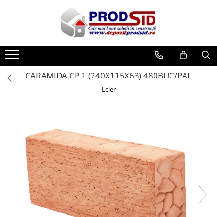
Toate Produsele
Materiale pentru construcții
Ciment și adezivi
CARAMIDA CP 1 (240X115X63) 480BUC/PAL
Adezivi
Leier
Chituri
Ciment, Mortar, Tinci, Nisip, Var
Glet, Ipsos
Tencuieli
Cuie și sârmă
Cuie construcții
Sârmă ghimpată
Sârmă laminată (tip NATO)
Sârmă neagră
Sârmă zincată