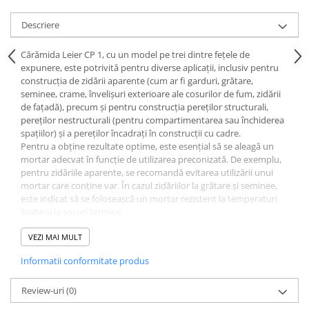
Polistiren extrudat
Descriere
Vată bazaltică
Vată minerală
Cărămida Leier CP 1, cu un model pe trei dintre fețele de
expunere, este potrivită pentru diverse aplicații, inclusiv pentru
Oțel beton
construcția de zidării aparente (cum ar fi garduri, grătare,
Oțel beton fasonat
seminee, crame, învelișuri exterioare ale cosurilor de fum, zidării
de fațadă), precum și pentru construcția pereților structurali,
Oțel beton neted
pereților nestructurali (pentru compartimentarea sau închiderea
Oțel beton striat
spațiilor) și a pereților încadrați în construcții cu cadre.
Panouri termoizolante
Pentru a obține rezultate optime, este esențial să se aleagă un
mortar adecvat în funcție de utilizarea preconizată. De exemplu,
Panouri și plase de gard
pentru zidăriile aparente, se recomandă evitarea utilizării unui
mortar care conține var. În cazul zidăriilor la grătare și seminee,
Panou bordurat vopsit
este indicat să se folosească un mortar rezistent la temperaturi
Panou bordurat zincat
înalte și la șocuri termice.
Plasă de gard sudată zincată
Pentru a conferi rosturilor dintre cărămizi un aspect deosebit, se
VEZI MAI MULT
Plasă de gard împletită zincată
pot adăuga coloranți în mortar. În plus, pentru a mări
Plasă gard
Informatii conformitate produs
durabilitatea zidăriilor aparente, se recomandă hidrofobizarea
Plasă împletită
acestora după punerea în opera.
Review-uri
(0)
Plasă de armare
Dimensiunile cărămizii pline Leier CP 1 sunt de 240 x 115 x 63 mm