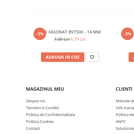
Polistiren extrudat
Vată bazaltică
Vată minerală
Oțel beton
FIER FASONAT BST500 - 14 MM
-3%
-3%
7,00 Lei
6,79 Lei
Oțel beton fasonat
Oțel beton neted
Oțel beton striat
ADAUGA IN COS
Panouri termoizolante
Panouri și plase de gard
Panou bordurat vopsit
MAGAZINUL MEU
CLIENTI
Panou bordurat zincat
Plasă de gard sudată zincată
Despre noi
Metode de
Plasă de gard împletită zincată
Termeni si Conditii
Info trans
Plasă gard
Politica de Confidentialitate
Politica d
Plasă împletită
Politica Cookies
ANPC
Plasă de armare
Contact
Soluționare