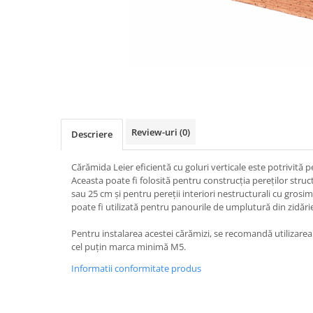
Elemente de placare
Accesorii gips carton
Plăci gips carton
Plăci OSB
Elemente de zidărie
BCA
Blocuri ceramice cu găuri
Review-uri
(0)
Descriere
Bolțari din beton
Cărămidă plină
Cărămida Leier eficientă cu goluri verticale este potrivită pen
Materiale pentru hidroizolații
Aceasta poate fi folosită pentru construcția pereților struct
sau 25 cm și pentru pereții interiori nestructurali cu gros
Amorsă, mastic
poate fi utilizată pentru panourile de umplutură din zidărie
Diverse (hidroizolații)
Pentru instalarea acestei cărămizi, se recomandă utilizare
Membrană hidroizolație
cel puțin marca minimă M5.
Materiale pentru termoizolații
Informatii conformitate produs
Colțare și plasă de armare
Plasă de armare pentru fațade
Polistiren expandat