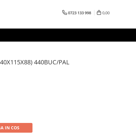
0723 133 998
0,00
240X115X88) 440BUC/PAL
A IN COS