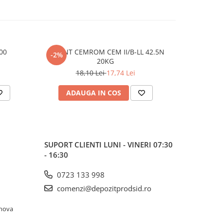
00
CIMENT CEMROM CEM II/B-LL 42.5N
CIMENT 
-2%
-2%
20KG
18,10 Lei
17,74 Lei
ADAUGA IN COS
AD
SUPORT CLIENTI
LUNI - VINERI 07:30
- 16:30
0723 133 998
comenzi@depozitprodsid.ro
ahova