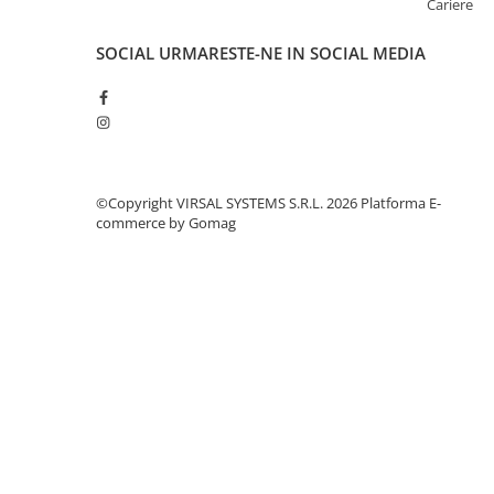
Cariere
Plasă din fibră de sticlă
Plasă sudată
SOCIAL
URMARESTE-NE IN SOCIAL MEDIA
Policarbonat
Trepte și grătare zincate
Tablă
Tablă aluminiu
Tablă aluminiu lisa
©Copyright VIRSAL SYSTEMS S.R.L. 2026
Platforma E-
commerce by Gomag
Tablă aluminiu striată
Tablă neagră
Tablă oțel
Tablă de uzură
Tablă groasă laminată la cald (LTG)
Tablă laminată la cald (LBC)
Tablă laminată la rece (LBR)
Tablă striată
Tablă zincată