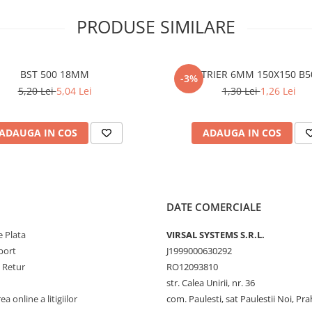
PRODUSE SIMILARE
BST 500 18MM
ETRIER 6MM 150X150 B5
-3%
5,20 Lei
5,04 Lei
1,30 Lei
1,26 Lei
ADAUGA IN COS
ADAUGA IN COS
DATE COMERCIALE
 Plata
VIRSAL SYSTEMS S.R.L.
port
J1999000630292
e Retur
RO12093810
str. Calea Unirii, nr. 36
a online a litigiilor
com. Paulesti, sat Paulestii Noi, Pr