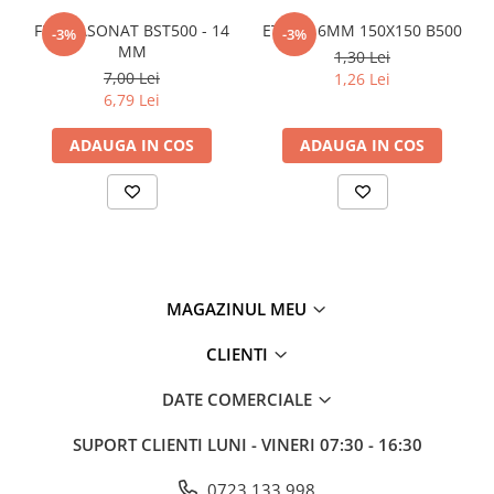
Policarbonat
FIER FASONAT BST500 - 14
ETRIER 6MM 150X150 B500
-3%
-3%
MM
1,30 Lei
Trepte și grătare zincate
7,00 Lei
1,26 Lei
6,79 Lei
ADAUGA IN COS
ADAUGA IN COS
MAGAZINUL MEU
CLIENTI
DATE COMERCIALE
SUPORT CLIENTI
LUNI - VINERI 07:30 - 16:30
0723 133 998