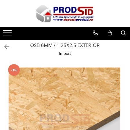
Toate Produsele
Materiale pentru construcții
Ciment și adezivi
OSB 6MM / 1.25X2.5 EXTERIOR
Adezivi
Import
Chituri
Ciment, Mortar, Tinci, Nisip, Var
-3%
Glet, Ipsos
Tencuieli
Cuie și sârmă
Cuie construcții
Sârmă ghimpată
Sârmă laminată (tip NATO)
Sârmă neagră
Sârmă zincată