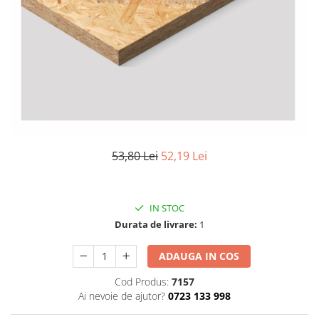
Elemente de placare
Accesorii gips carton
Plăci gips carton
Plăci OSB
Elemente de zidărie
BCA
Blocuri ceramice cu găuri
Bolțari din beton
53,80 Lei
52,19 Lei
Cărămidă plină
Materiale pentru hidroizolații
Amorsă, mastic
IN STOC
Diverse (hidroizolații)
Durata de livrare:
1
Membrană hidroizolație
ADAUGA IN COS
Materiale pentru termoizolații
Colțare și plasă de armare
Cod Produs:
7157
Ai nevoie de ajutor?
0723 133 998
Plasă de armare pentru fațade
Polistiren expandat