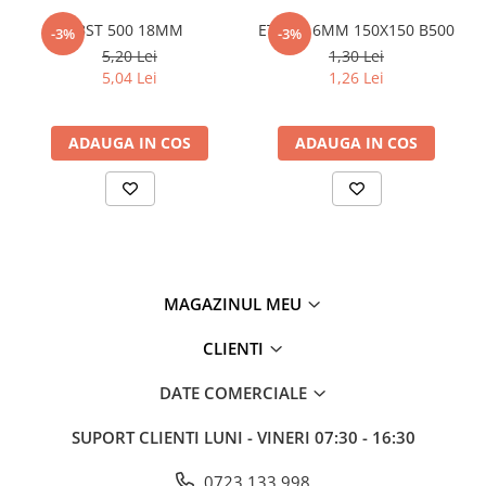
Plasă din fibră de sticlă
BST 500 18MM
ETRIER 6MM 150X150 B500
-3%
-3%
Plasă sudată
5,20 Lei
1,30 Lei
Policarbonat
5,04 Lei
1,26 Lei
Trepte și grătare zincate
Tablă
ADAUGA IN COS
ADAUGA IN COS
Tablă aluminiu
Tablă aluminiu lisa
Tablă aluminiu striată
Tablă neagră
Tablă oțel
MAGAZINUL MEU
Tablă de uzură
CLIENTI
Tablă groasă laminată la cald (LTG)
Tablă laminată la cald (LBC)
DATE COMERCIALE
Tablă laminată la rece (LBR)
Tablă striată
SUPORT CLIENTI
LUNI - VINERI 07:30 - 16:30
Tablă zincată
0723 133 998