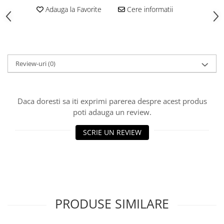
Adauga la Favorite
Cere informatii
Polistiren extrudat
Vată bazaltică
Vată minerală
Oțel beton
Review-uri
(0)
Oțel beton fasonat
Oțel beton neted
Oțel beton striat
Daca doresti sa iti exprimi parerea despre acest produs
Panouri termoizolante
poti adauga un review.
Panouri și plase de gard
SCRIE UN REVIEW
Panou bordurat vopsit
Panou bordurat zincat
Plasă de gard sudată zincată
Plasă de gard împletită zincată
Plasă gard
PRODUSE SIMILARE
Plasă împletită
Plasă de armare