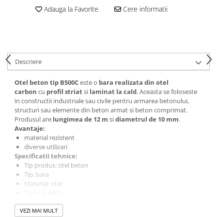
Vată bazaltică
Adauga la Favorite
Cere informatii
Vată minerală
Oțel beton
Oțel beton fasonat
Oțel beton neted
Descriere
Oțel beton striat
Otel beton tip B500C
este o
bara realizata din otel
Panouri termoizolante
carbon
cu
profil striat
si
laminat la cald
. Aceasta se foloseste
Panouri și plase de gard
in constructii industriale sau civile pentru armarea betonului,
structuri sau elemente din beton armat si beton comprimat.
Panou bordurat vopsit
Produsul are
lungimea de 12 m
si
diametrul de 10 mm
.
Panou bordurat zincat
Avantaje:
material rezistent
Plasă de gard sudată zincată
diverse utilizari
Plasă de gard împletită zincată
Specificatii tehnice:
Plasă gard
Tip produs: otel beton
Tip: bara
Plasă împletită
Material: otel
Plasă de armare
Tip otel: B500
Utilizare: constructii
Plasă din fibră de sticlă
VEZI MAI MULT
Lungime: 12 m
Plasă sudată