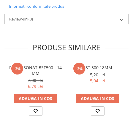
Diametru: 10 mm
Informatii conformitate produs
Policarbonat
Standard de executie: conform Agrement Tehnic
Limita minima de curgere: 500 N/mmp
Trepte și grătare zincate
Review-uri
Alungire minima de rupere: 16%
(0)
Rezistenta minima de rupere: 575 N/mmp
Categorie ductibilitate: C
PRODUSE SIMILARE
FIER FASONAT BST500 - 14
BST 500 18MM
-3%
-3%
MM
5,20 Lei
7,00 Lei
5,04 Lei
6,79 Lei
ADAUGA IN COS
ADAUGA IN COS