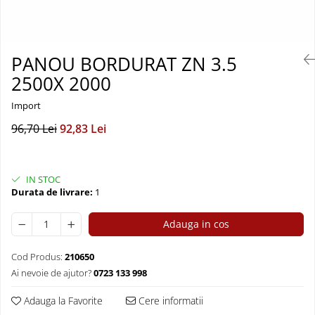
Elemente de placare
Accesorii gips carton
Plăci gips carton
PANOU BORDURAT ZN 3.5
Plăci OSB
2500X 2000
Elemente de zidărie
BCA
Import
Blocuri ceramice cu găuri
96,70 Lei
92,83 Lei
Bolțari din beton
Cărămidă plină
Materiale pentru hidroizolații
IN STOC
Durata de livrare:
1
Amorsă, mastic
Diverse (hidroizolații)
Adauga in cos
Membrană hidroizolație
Materiale pentru termoizolații
Cod Produs:
210650
Ai nevoie de ajutor?
0723 133 998
Colțare și plasă de armare
Plasă de armare pentru fațade
Adauga la Favorite
Cere informatii
Polistiren expandat