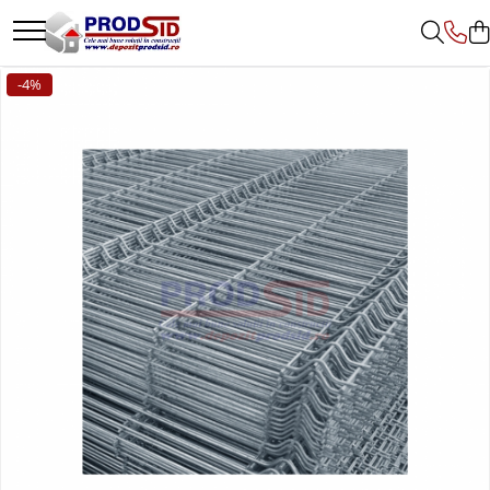
Toate Produsele
-4%
Materiale pentru construcții
Ciment și adezivi
Adezivi
Chituri
Ciment, Mortar, Tinci, Nisip, Var
Glet, Ipsos
Tencuieli
Cuie și sârmă
Cuie construcții
Sârmă ghimpată
Sârmă laminată (tip NATO)
Sârmă neagră
Sârmă zincată