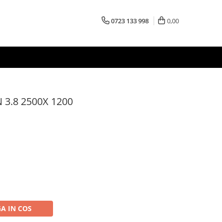
0723 133 998
0,00
3.8 2500X 1200
A IN COS