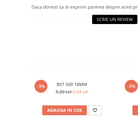
Daca doresti sa iti exprimi parerea despre acest 
Polistiren extrudat
Vată bazaltică
SCRIE UN REVIEW
Vată minerală
Oțel beton
Oțel beton fasonat
Oțel beton neted
Oțel beton striat
Panouri termoizolante
Panouri și plase de gard
Panou bordurat vopsit
BST 500 18MM
E
-3%
-3%
Panou bordurat zincat
5,20 Lei
5,04 Lei
Plasă de gard sudată zincată
Plasă de gard împletită zincată
ADAUGA IN COS
Plasă gard
Plasă împletită
Plasă de armare