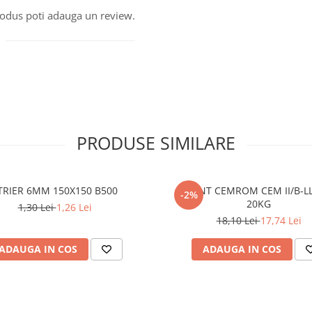
produs poti adauga un review.
PRODUSE SIMILARE
TRIER 6MM 150X150 B500
CIMENT CEMROM CEM II/B-LL
-2%
20KG
1,30 Lei
1,26 Lei
18,10 Lei
17,74 Lei
ADAUGA IN COS
ADAUGA IN COS