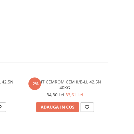
 42.5N
CIMENT CEMROM CEM II/B-LL 42.5N
ETR
-2%
-3%
40KG
34,30 Lei
33,61 Lei
ADAUGA IN COS
AD