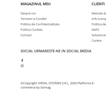
Plasă din fibră de sticlă
MAGAZINUL MEU
CLIENTI
Plasă sudată
Despre noi
Metode de
Policarbonat
Termeni si Conditii
Info trans
Trepte și grătare zincate
Politica de Confidentialitate
Politica d
Tablă
Politica Cookies
ANPC
Contact
Soluționare
Tablă aluminiu
Cariere
Tablă aluminiu lisa
Tablă aluminiu striată
SOCIAL
URMARESTE-NE IN SOCIAL MEDIA
Tablă neagră
Tablă oțel
Tablă de uzură
Tablă groasă laminată la cald (LTG)
Tablă laminată la cald (LBC)
©Copyright VIRSAL SYSTEMS S.R.L. 2026
Platforma E-
commerce by Gomag
Tablă laminată la rece (LBR)
Tablă striată
Tablă zincată