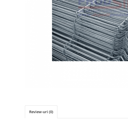
Elemente de placare
Accesorii gips carton
Plăci gips carton
Plăci OSB
Elemente de zidărie
BCA
Blocuri ceramice cu găuri
Bolțari din beton
Cărămidă plină
Materiale pentru hidroizolații
Amorsă, mastic
Diverse (hidroizolații)
Membrană hidroizolație
Materiale pentru termoizolații
Review-uri
(0)
Colțare și plasă de armare
Plasă de armare pentru fațade
Polistiren expandat