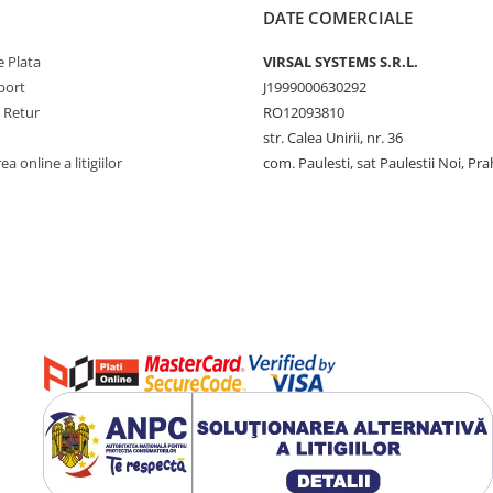
DATE COMERCIALE
 Plata
VIRSAL SYSTEMS S.R.L.
port
J1999000630292
e Retur
RO12093810
str. Calea Unirii, nr. 36
a online a litigiilor
com. Paulesti, sat Paulestii Noi, Pr