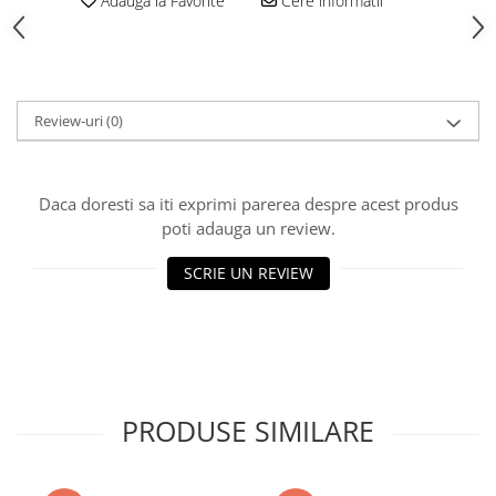
Adauga la Favorite
Cere informatii
Polistiren extrudat
Vată bazaltică
Vată minerală
Oțel beton
Review-uri
(0)
Oțel beton fasonat
Oțel beton neted
Oțel beton striat
Daca doresti sa iti exprimi parerea despre acest produs
poti adauga un review.
Panouri termoizolante
Panouri și plase de gard
SCRIE UN REVIEW
Panou bordurat vopsit
Panou bordurat zincat
Plasă de gard sudată zincată
Plasă de gard împletită zincată
Plasă gard
PRODUSE SIMILARE
Plasă împletită
Plasă de armare