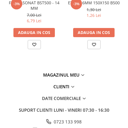
FIER FASONAT BST500 - 14
ETRIER 6MM 150X150 B500
Plasă din fibră de sticlă
-3%
-3%
MM
1,30 Lei
Plasă sudată
7,00 Lei
1,26 Lei
Policarbonat
6,79 Lei
Trepte și grătare zincate
ADAUGA IN COS
ADAUGA IN COS
Tablă
Tablă aluminiu
Tablă aluminiu lisa
Tablă aluminiu striată
Tablă neagră
MAGAZINUL MEU
Tablă oțel
Tablă de uzură
CLIENTI
Tablă groasă laminată la cald (LTG)
DATE COMERCIALE
Tablă laminată la cald (LBC)
Tablă laminată la rece (LBR)
SUPORT CLIENTI
LUNI - VINERI 07:30 - 16:30
Tablă striată
Tablă zincată
0723 133 998