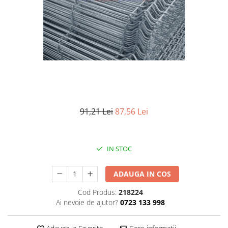
Elemente de placare
Accesorii gips carton
Plăci gips carton
Plăci OSB
Elemente de zidărie
BCA
Blocuri ceramice cu găuri
Bolțari din beton
91,21 Lei
87,56 Lei
Cărămidă plină
Materiale pentru hidroizolații
Amorsă, mastic
IN STOC
Diverse (hidroizolații)
Membrană hidroizolație
ADAUGA IN COS
Materiale pentru termoizolații
Cod Produs:
218224
Colțare și plasă de armare
Ai nevoie de ajutor?
0723 133 998
Plasă de armare pentru fațade
Polistiren expandat