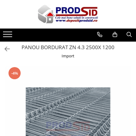
Toate Produsele
Materiale pentru construcții
Ciment și adezivi
PANOU BORDURAT ZN 4.3 2500X 1200
Adezivi
Import
Chituri
Ciment, Mortar, Tinci, Nisip, Var
-4%
Glet, Ipsos
Tencuieli
Cuie și sârmă
Cuie construcții
Sârmă ghimpată
Sârmă laminată (tip NATO)
Sârmă neagră
Sârmă zincată