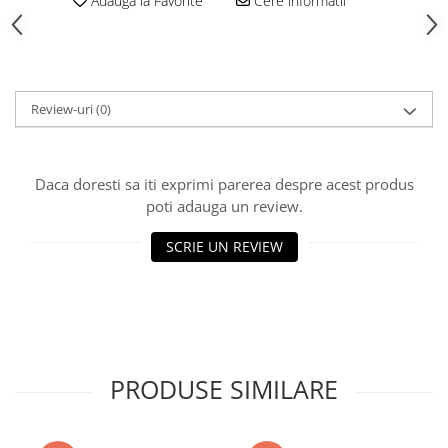
Adauga la Favorite
Cere informatii
Vată bazaltică
Vată minerală
Oțel beton
Oțel beton fasonat
Review-uri
(0)
Oțel beton neted
Oțel beton striat
Panouri termoizolante
Daca doresti sa iti exprimi parerea despre acest produs
Panouri și plase de gard
poti adauga un review.
Panou bordurat vopsit
SCRIE UN REVIEW
Panou bordurat zincat
Plasă de gard sudată zincată
Plasă de gard împletită zincată
Plasă gard
Plasă împletită
PRODUSE SIMILARE
Plasă de armare
Plasă din fibră de sticlă
Plasă sudată