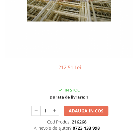
Elemente de placare
Accesorii gips carton
Plăci gips carton
Plăci OSB
Elemente de zidărie
BCA
Blocuri ceramice cu găuri
Bolțari din beton
212,51 Lei
Cărămidă plină
Materiale pentru hidroizolații
Amorsă, mastic
IN STOC
Diverse (hidroizolații)
Durata de livrare:
1
Membrană hidroizolație
ADAUGA IN COS
Materiale pentru termoizolații
Colțare și plasă de armare
Cod Produs:
216268
Ai nevoie de ajutor?
0723 133 998
Plasă de armare pentru fațade
Polistiren expandat