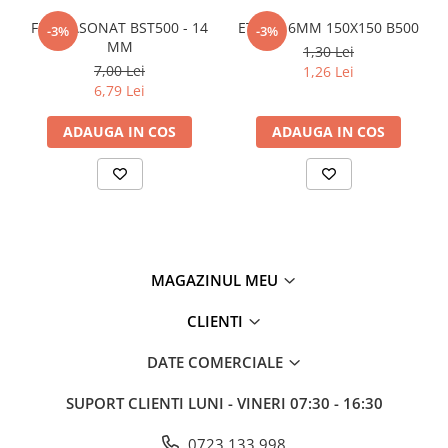
Plasă din fibră de sticlă
FIER FASONAT BST500 - 14
ETRIER 6MM 150X150 B500
-3%
-3%
Plasă sudată
MM
1,30 Lei
Policarbonat
7,00 Lei
1,26 Lei
6,79 Lei
Trepte și grătare zincate
Tablă
ADAUGA IN COS
ADAUGA IN COS
Tablă aluminiu
Tablă aluminiu lisa
Tablă aluminiu striată
Tablă neagră
Tablă oțel
MAGAZINUL MEU
Tablă de uzură
CLIENTI
Tablă groasă laminată la cald (LTG)
Tablă laminată la cald (LBC)
DATE COMERCIALE
Tablă laminată la rece (LBR)
Tablă striată
SUPORT CLIENTI
LUNI - VINERI 07:30 - 16:30
Tablă zincată
0723 133 998