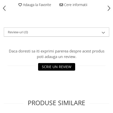
Adauga la Favorite
Cere informatii
Polistiren extrudat
Vată bazaltică
Vată minerală
Oțel beton
Review-uri
(0)
Oțel beton fasonat
Oțel beton neted
Oțel beton striat
Daca doresti sa iti exprimi parerea despre acest produs
Panouri termoizolante
poti adauga un review.
Panouri și plase de gard
SCRIE UN REVIEW
Panou bordurat vopsit
Panou bordurat zincat
Plasă de gard sudată zincată
Plasă de gard împletită zincată
Plasă gard
PRODUSE SIMILARE
Plasă împletită
Plasă de armare