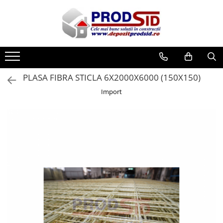
Toate Produsele
Materiale pentru construcții
Ciment și adezivi
PLASA FIBRA STICLA 6X2000X6000 (150X150)
Adezivi
Import
Chituri
Ciment, Mortar, Tinci, Nisip, Var
Glet, Ipsos
Tencuieli
Cuie și sârmă
Cuie construcții
Sârmă ghimpată
Sârmă laminată (tip NATO)
Sârmă neagră
Sârmă zincată