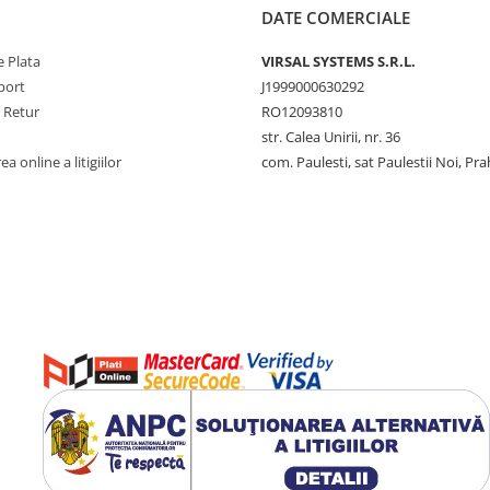
DATE COMERCIALE
 Plata
VIRSAL SYSTEMS S.R.L.
port
J1999000630292
e Retur
RO12093810
str. Calea Unirii, nr. 36
a online a litigiilor
com. Paulesti, sat Paulestii Noi, Pr