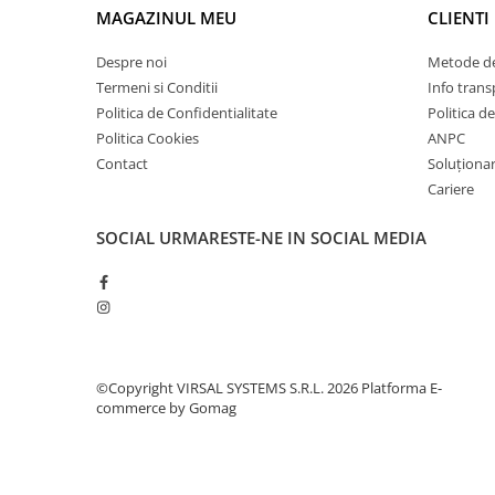
Plasă din fibră de sticlă
MAGAZINUL MEU
CLIENTI
Plasă sudată
Despre noi
Metode de
Policarbonat
Termeni si Conditii
Info trans
Trepte și grătare zincate
Politica de Confidentialitate
Politica d
Tablă
Politica Cookies
ANPC
Contact
Soluționare
Tablă aluminiu
Cariere
Tablă aluminiu lisa
Tablă aluminiu striată
SOCIAL
URMARESTE-NE IN SOCIAL MEDIA
Tablă neagră
Tablă oțel
Tablă de uzură
Tablă groasă laminată la cald (LTG)
Tablă laminată la cald (LBC)
©Copyright VIRSAL SYSTEMS S.R.L. 2026
Platforma E-
commerce by Gomag
Tablă laminată la rece (LBR)
Tablă striată
Tablă zincată