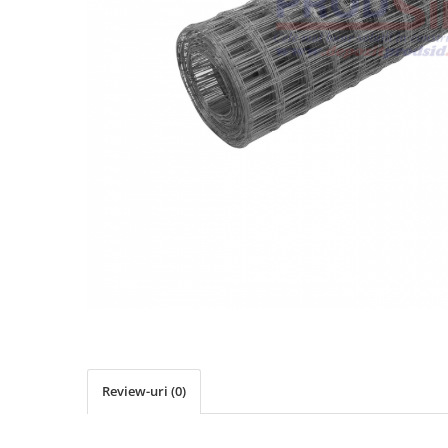
Elemente de placare
Accesorii gips carton
Plăci gips carton
Plăci OSB
Elemente de zidărie
BCA
Blocuri ceramice cu găuri
Bolțari din beton
Cărămidă plină
Materiale pentru hidroizolații
Amorsă, mastic
Diverse (hidroizolații)
Membrană hidroizolație
Materiale pentru termoizolații
Review-uri
(0)
Colțare și plasă de armare
Plasă de armare pentru fațade
Polistiren expandat