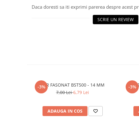
Daca doresti sa iti exprimi parerea despre acest 
Polistiren extrudat
Vată bazaltică
SCRIE UN REVIEW
Vată minerală
Oțel beton
Oțel beton fasonat
Oțel beton neted
Oțel beton striat
Panouri termoizolante
Panouri și plase de gard
Panou bordurat vopsit
FIER FASONAT BST500 - 14 MM
E
-3%
-3%
Panou bordurat zincat
7,00 Lei
6,79 Lei
Plasă de gard sudată zincată
Plasă de gard împletită zincată
ADAUGA IN COS
Plasă gard
Plasă împletită
Plasă de armare