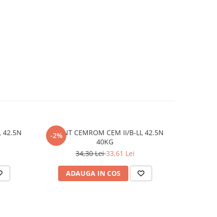
 42.5N
CIMENT CEMROM CEM II/B-LL 42.5N
ETR
-2%
-3%
40KG
34,30 Lei
33,61 Lei
ADAUGA IN COS
AD