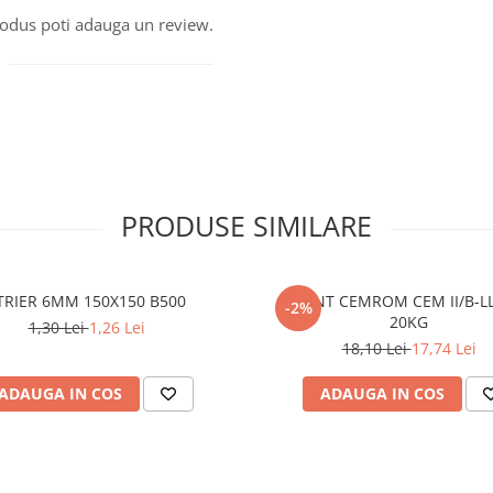
produs poti adauga un review.
PRODUSE SIMILARE
TRIER 6MM 150X150 B500
CIMENT CEMROM CEM II/B-LL
-2%
20KG
1,30 Lei
1,26 Lei
18,10 Lei
17,74 Lei
ADAUGA IN COS
ADAUGA IN COS