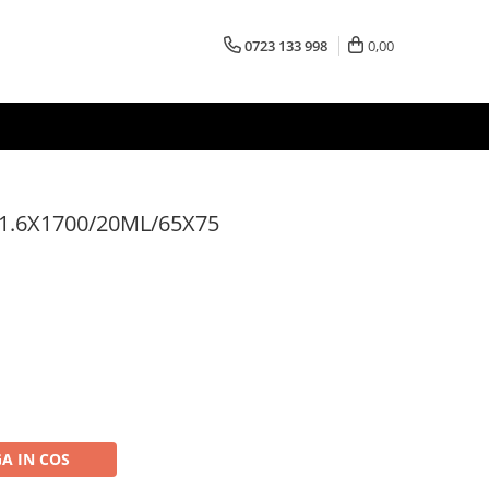
0723 133 998
0,00
1.6X1700/20ML/65X75
A IN COS