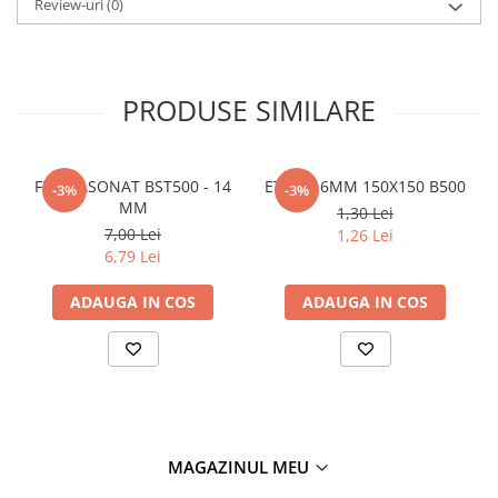
Review-uri
(0)
Policarbonat
Trepte și grătare zincate
PRODUSE SIMILARE
FIER FASONAT BST500 - 14
ETRIER 6MM 150X150 B500
-3%
-3%
MM
1,30 Lei
7,00 Lei
1,26 Lei
6,79 Lei
ADAUGA IN COS
ADAUGA IN COS
MAGAZINUL MEU