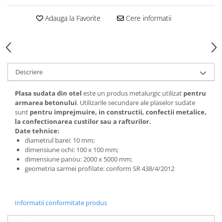
Vată bazaltică
Adauga la Favorite
Cere informatii
Vată minerală
Oțel beton
Oțel beton fasonat
Oțel beton neted
Descriere
Oțel beton striat
Panouri termoizolante
Plasa sudata din otel
este un produs metalurgic utilizat
pentru
Panouri și plase de gard
armarea betonului
. Utilizarile secundare ale plaselor sudate
sunt
pentru imprejmuire, in constructii, confectii metalice,
Panou bordurat vopsit
la confectionarea custilor sau a rafturilor.
Panou bordurat zincat
Date tehnice:
diametrul barei: 10 mm;
Plasă de gard sudată zincată
dimensiune ochi: 100 x 100 mm;
Plasă de gard împletită zincată
dimensiune panou: 2000 x 5000 mm;
Plasă gard
geometria sarmei profilate: conform SR 438/4/2012
Plasă împletită
Plasă de armare
Informatii conformitate produs
Plasă din fibră de sticlă
Plasă sudată