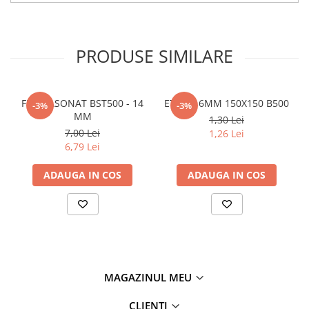
Policarbonat
Trepte și grătare zincate
PRODUSE SIMILARE
FIER FASONAT BST500 - 14
ETRIER 6MM 150X150 B500
-3%
-3%
MM
1,30 Lei
7,00 Lei
1,26 Lei
6,79 Lei
ADAUGA IN COS
ADAUGA IN COS
MAGAZINUL MEU
CLIENTI