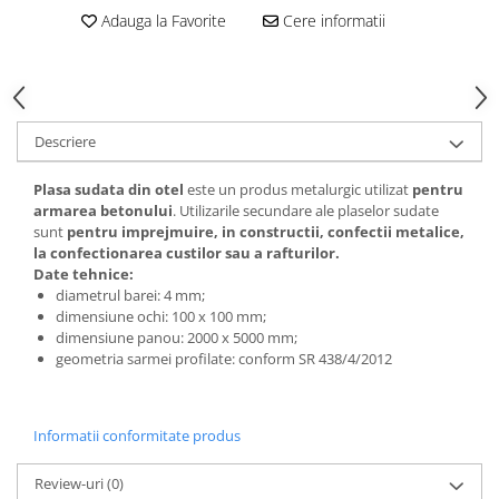
Vată bazaltică
Adauga la Favorite
Cere informatii
Vată minerală
Oțel beton
Oțel beton fasonat
Oțel beton neted
Descriere
Oțel beton striat
Plasa sudata din otel
este un produs metalurgic utilizat
pentru
Panouri termoizolante
armarea betonului
. Utilizarile secundare ale plaselor sudate
Panouri și plase de gard
sunt
pentru imprejmuire, in constructii, confectii metalice,
la confectionarea custilor sau a rafturilor.
Panou bordurat vopsit
Date tehnice:
Panou bordurat zincat
diametrul barei: 4 mm;
dimensiune ochi: 100 x 100 mm;
Plasă de gard sudată zincată
dimensiune panou: 2000 x 5000 mm;
Plasă de gard împletită zincată
geometria sarmei profilate: conform SR 438/4/2012
Plasă gard
Plasă împletită
Plasă de armare
Informatii conformitate produs
Plasă din fibră de sticlă
Review-uri
(0)
Plasă sudată