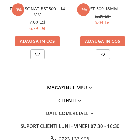
Policarbonat
FIER FASONAT BST500 - 14
BST 500 18MM
-3%
-3%
MM
5,20 Lei
Trepte și grătare zincate
7,00 Lei
5,04 Lei
6,79 Lei
ADAUGA IN COS
ADAUGA IN COS
MAGAZINUL MEU
CLIENTI
DATE COMERCIALE
SUPORT CLIENTI
LUNI - VINERI 07:30 - 16:30
0723 133 998